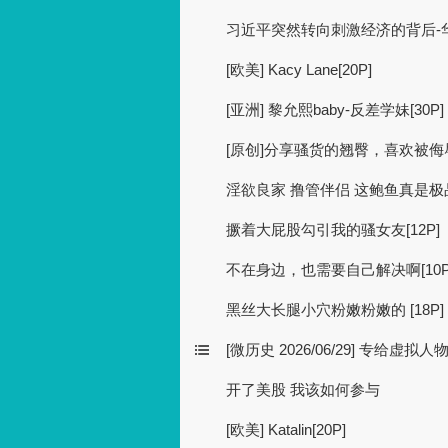
习近平突然转向刺激经济的背后-
[欧美] Kacy Lane[20P]
[亚洲] 黎允熙baby-反差学妹[30P]
[原创]分享骚货的翘臀，喜欢被侮辱[
淫欲良家 撸管伴侣 这鲍鱼真是极品[
撅着大屁股勾引我的骚女友[12P]
不在身边，也需要自己解决啊[10P
黑丝大长腿小穴粉嫩粉嫩的 [18P]
[微历史 2026/06/29] 专给虚
开了美股 我该如何参与
[欧美] Katalin[20P]