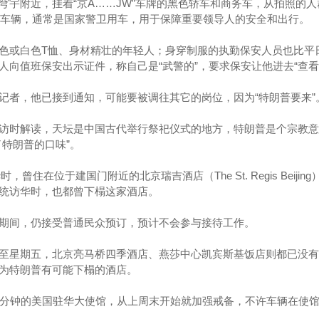
穹宇附近，挂着“京A……JW”车牌的黑色轿车和商务车，从拍照的人
”的车辆，通常是国家警卫用车，用于保障重要领导人的安全和出行。
色或白色T恤、身材精壮的年轻人；身穿制服的执勤保安人员也比平
人向值班保安出示证件，称自己是“武警的”，要求保安让他进去“查看
记者，他已接到通知，可能要被调往其它的岗位，因为“特朗普要来
访时解读，天坛是中国古代举行祭祀仪式的地方，特朗普是个宗教意
特朗普的口味”。
，曾住在位于建国门附近的北京瑞吉酒店（The St. Regis Beijin
统访华时，也都曾下榻这家酒店。
期间，仍接受普通民众预订，预计不会参与接待工作。
至星期五，北京亮马桥四季酒店、燕莎中心凯宾斯基饭店则都已没有
为特朗普有可能下榻的酒店。
0分钟的美国驻华大使馆，从上周末开始就加强戒备，不许车辆在使