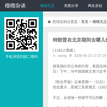
榴榴杂谈
榴榴杂谈
榴榴无忌
美图分享
网友原创
您现在的位置是：
首页
>
榴榴无忌
特朗普在北京期间去哪儿
|
1162人围观 |
vwing
2026-05-15 17:37:29
手机浏览扫描二维码
据美国白宫公布的行程，美国总统
日）下午，与中国国家主席习近平
《联合早报》记者星期一（11日
统也显示，星期三至星期五（13
不过，从现场一些细节可以判断，