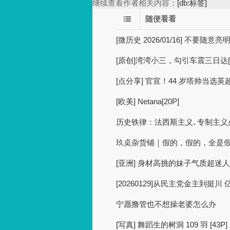
继续查看作者相关内容：
[db:标签]
随便看看
[微历史 2026/01/16] 不要随意
[原创]湾湾小三，勾引车震三日达[1
[点分享] 官宣！44 岁塔帅当选
[欧美] Netana[20P]
历史铁律：法西斯主义､专制主义
玖奌杂货铺｜假的，假的，全是
[亚洲] 身材高挑的妹子气质超迷人[5
[20260129]从民主党金主到挺
宁愿撸管也不想操老婆怎么办
[写真] 舞蹈生的树洞 109 羽 [43P]