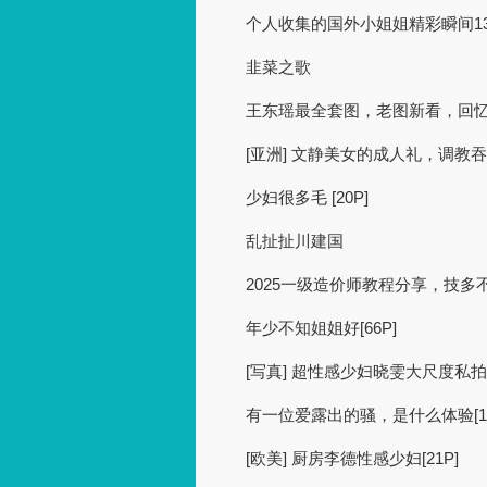
个人收集的国外小姐姐精彩瞬间1330 
韭菜之歌
王东瑶最全套图，老图新看，回忆经典
[亚洲] 文静美女的成人礼，调教吞精
少妇很多毛 [20P]
乱扯扯川建国
2025一级造价师教程分享，技多不压
年少不知姐姐好[66P]
[写真] 超性感少妇晓雯大尺度私拍[2
有一位爱露出的骚，是什么体验[16
[欧美] 厨房李德性感少妇[21P]