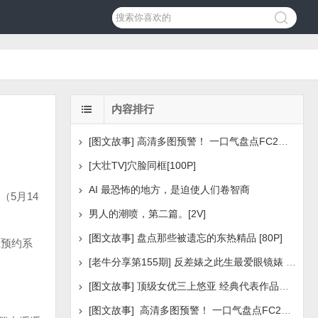
内容排行
[图文故事] 高清多图预警！ 一口气盘点FC2美少女系列之
[大壮TV]穴脸同框[100P]
AI 最恐怖的地方，是迫使人们卷智商
5月14
男人的潮喷，第二篇。[2V]
[图文故事] 盘点那些被遗忘的东热精品 [80P]
上预约系
[老牛分享第155期] 反差婊之此生最爱眼镜婊 [160P]
[图文故事] 顶级女优三上悠亚 经典代表作品盘点 [288P
[图文故事] 高清多图预警！ 一口气盘点FC2美少女系列