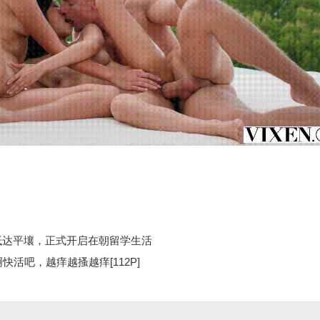
抵达平壤，正式开启在朝留学生活
 来啊快活吧，越痒越搔越痒[112P]