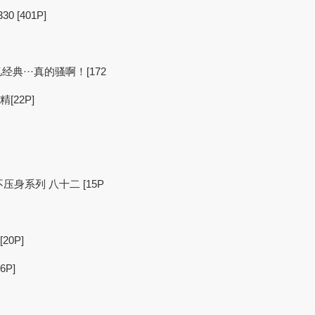
[401P]
···真的骚啊！[172
[22P]
身系列 八十二 [15P
0P]
P]