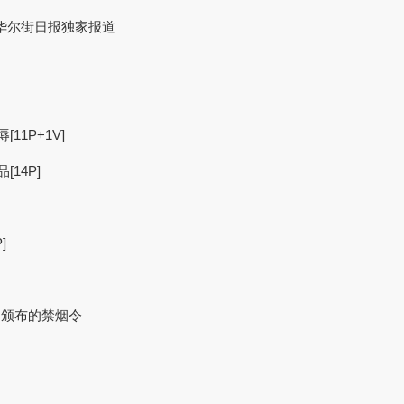
华尔街日报独家报道
11P+1V]
14P]
]
拟人物颁布的禁烟令