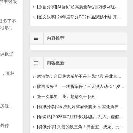
群中缓缓
[原创分享][AI自制]超高质量B站百万级网红-河野华粉丝
[图文故事] 24年度部分FC2作品观影小结 开年王炸后续
日多了不
地形”。
内容推荐
”。
识很强
内容更新
g），克林
赖清德：台日最大威胁不是台风地震 是北京侵扰胁迫
陕西服务区，一辆货车停了三天没人动~34 岁司机早已离世
第一次单男，我计划这么干 [5P]
房源，
[资讯分享] 45 岁阿娇露肩低胸美照 零死角神颜瘦身状
[领奖贴] 2026年7月打卡领奖贴，乱入、虚假领奖禁言，领取
馆外停
[资讯分享] 久违的铁三角！洪金宝、成龙、元彪最新合照