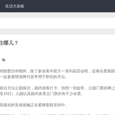
生活大杂烩
住哪儿？
特朗普访华期间，除了参加美中双方一系列高层会晤，还将在星期四（
一起参观明清两代皇帝用于祭祀的天坛。
）前往天坛公园探访，园内游客打卡、拍照一切如常。公园门票的网
日至15日）入园以及园内各景点门票仍有不少余票。
高级别的安保措施正在紧锣密鼓安排中。