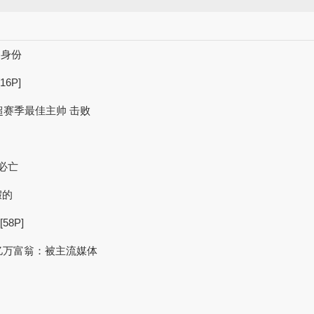
亮明身份
6P]
英超赛季最佳主帅 击败
必亡
假的
8P]
川 亿万富翁：被主流媒体