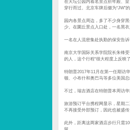
在天坛公园内着名景点祈年殿、皇
穿行而过。北京车牌后缀为“JW
园内各景点周边，多了不少身穿黑
少。在圜丘景点入口处，一名黑衣
一名在人流密集处执勤的保安告诉
南京大学国际关系学院院长朱锋受
的人，这个行程“很大程度上反映了
特朗普2017年11月在第一任期访华时
顿、小布什和奥巴马等多位美国总
不过，瑞吉酒店在特朗普本周访华
旅游预订平台携程网显示，星期二
不再接受外部预订，因此也被盛传
此外，距离这两家酒店步行只需1
留。