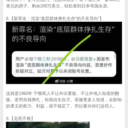
美元的房子。剩余200万美元，轻松拿到日本等国永居。
8.【新罪名：渲染“底层群体挣扎生存”的不良导向”】
这就是1960年 宁饿死人不让外出要饭、不让外地人知道的翻
版。若穷你就挣扎，你就自生自灭。若被更多人知道，会影响
奴隶主的权力、利益，就不稳定了。所以要办你们这些人。
9.【见死不救】