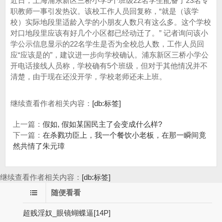
近日，上海浦东新区三桥小学5个班级22名学生配备了23名专
职教师一事引发热议。该校工作人员回复称，“就是（该学
校）实际地段里适龄入学的小朋友人数只有这么多。这个学校
对口地段里应该有好几个小区都已经动迁了。” 记者询问该小
学公示信息显示的22名学生是否为全校总人数，工作人员回
应“应该是的”，建议进一步向学校确认。浦东新区三桥小学公
开电话接线人员称，学校确有5个班级，但对于其他情况并不
清楚，由于现在还没开学，学校老师还未上班。
继续查看作者相关内容：
[db:标签]
上一篇：
假如, 假如某国民主了会变成什么样?
下一篇：
在杀戮功臣上，我一个餐饮小老板，在那一瞬间竟
然共情了朱元璋
继续查看作者相关内容：
[db:标签]
随便看看
超贱淫奴_眼镜蝴蝶逼[14P]