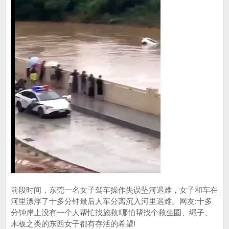
前段时间，东莞一名女子驾车操作失误坠河遇难，女子和车在
河里漂浮了十多分钟最后人车分离沉入河里遇难。网友:十多
分钟岸上没有一个人帮忙找施救!哪怕帮找个救生圈、绳子、
木板之类的东西女子都有存活的希望!