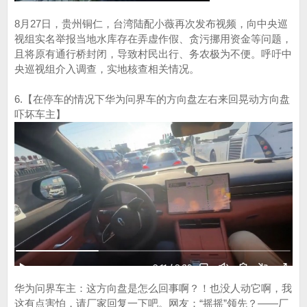
8月27日，贵州铜仁，台湾陆配小薇再次发布视频，向中央巡
视组实名举报当地水库存在弄虚作假、贪污挪用资金等问题，
且将原有通行桥封闭，导致村民出行、务农极为不便。呼吁中
央巡视组介入调查，实地核查相关情况。
6.【在停车的情况下华为问界车的方向盘左右来回晃动方向盘
吓坏车主】
华为问界车主：这方向盘是怎么回事啊？！也没人动它啊，我
这有点害怕，请厂家回复一下吧。网友：“摇摇”领先？——厂