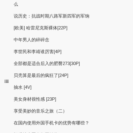
么
说历史：抗战时期八路军新四军的军饷
[欧美] 哈雷尼克斯裸体[22P]
中年男人的碎碎念
李世民和李靖谁厉害[4P]
全部都是适合后入的肥臀273[30P]
贝壳算是最后的疯狂了[24P]
抽水 [4V]
美女身材很性感 [23P]
享受美妙的音乐之旅（二）
在国内使用外国手机卡的优势有哪些？