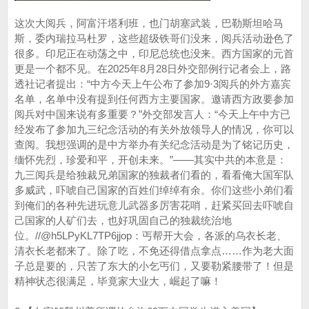
这次大阅兵，阿富汗塔利班，也门胡塞武装，巴勒斯坦哈马
斯，委内瑞拉马杜罗，这些超级铁哥们没来，阅兵活动逊色了
很多。印尼正在动荡之中，印尼总统也没来。西方国家的元首
更是一个都不见。在2025年8月28日外交部例行记者会上，路
透社记者提出：“中方今天上午公布了参加9·3阅兵的外方嘉宾
名单，名单中没有提到任何西方主要国家。邀请西方政要参加
阅兵对中国来说有多重要？”外交部发言人：“今天上午中方已
经发布了参加九三纪念活动的有关外放领导人的情况，你可以
查阅。我想强调的是中方举办有关纪念活动是为了铭记历史，
缅怀先烈，珍爱和平，开创未来。”——其实中共的本意是：
九三阅兵是给独裁兄弟国家的独裁者们看的，看看俺大国军队
多威武，吓唬自己国家的百姓们绰绰有余。你们这些小弟们看
到俺们的各种先进玩意儿武器多厉害花哨，赶紧买回去吓唬自
己国家的人矿们去，也好巩固自己的独裁统治地
位。//@h5LPyKL7TP6jjop：丐帮开大会，各派的乌衣长老、
清衣长老都来了。除了吃，不免还得借点拿点……作为老大面
子总是要的，只苦了东大的小乞丐们，又要勒紧腰带了！但是
精神状态很满足，毕竟家大业大，崛起了嘛！