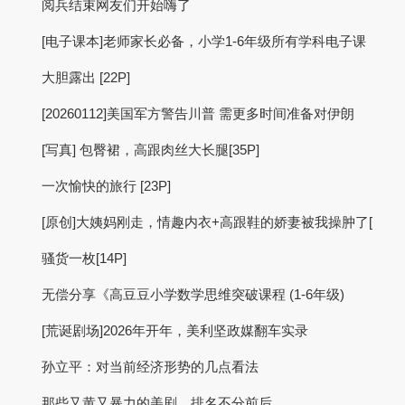
阅兵结束网友们开始嗨了
[电子课本]老师家长必备，小学1-6年级所有学科电子课
大胆露出 [22P]
[20260112]美国军方警告川普 需更多时间准备对伊朗
[写真] 包臀裙，高跟肉丝大长腿[35P]
一次愉快的旅行 [23P]
[原创]大姨妈刚走，情趣内衣+高跟鞋的娇妻被我操肿了[
骚货一枚[14P]
无偿分享《高豆豆小学数学思维突破课程 (1-6年级)
[荒诞剧场]2026年开年，美利坚政媒翻车实录
孙立平：对当前经济形势的几点看法
那些又黄又暴力的美剧，排名不分前后