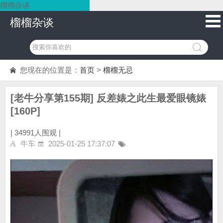
榴榴杂谈
榴榴杂谈
您现在的位置是：
首页
>
榴榴无忌
[老牛分享第155期] 反差婊之此生最爱眼镜婊
[160P]
|
34991人围观 |
牛车
2025-01-25 17:37:07