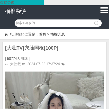
榴榴杂谈
榴榴杂谈
您现在的位置是：
首页
>
榴榴无忌
[大壮TV]穴脸同框[100P]
|
58774人围观 |
大壮叔
2024-07-22 17:37:24