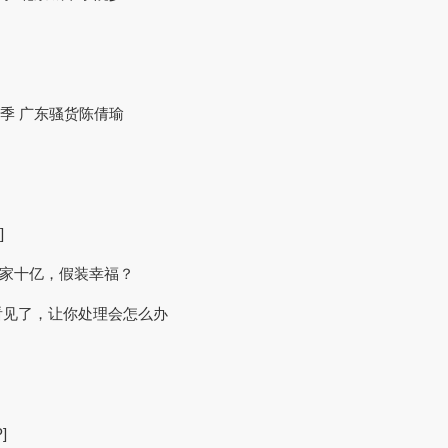
十一季 广东骚货陈倩瑜
]
身家十亿，假装幸福？
看见了，让你处理会怎么办
]