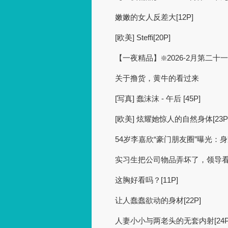
嫩嫩的女人反差大[12P]
[欧美] Steffi[20P]
【一夜精品】❇️2026-2月第二
关于撸货，黄牛的看过来
[写真] 蠢沫沫 - 午后 [45P]
[欧美] 炫耀她惊人的自然身体[23P
54岁李嘉欣“豪门朋友圈”曝光：
实习生把公司物品弄坏了，领导
这胸好看吗？[11P]
让人蠢蠢欲动的身材[22P]
人妻小小与两老头的无套内射[24P