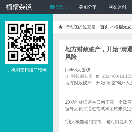
榴榴杂谈
榴榴杂谈
榴榴无忌
美图分享
网友原创
您现在的位置是：
首页
>
榴榴无忌
地方财政破产，开始“清
风险
手机浏览扫描二维码
|
4464人围观 |
科技新知道
2024-09-18 17:
地方财政破产，开始“清退”编外
29岁的林江涛在云南玉溪一个政
编外人员将通过笔试和面试来决定
“我大概能猜到结果，这可能是我