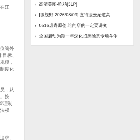
高清美图-吃鸡[31P]
在江
[微视野 2026/08/03] 直待凌云始道高
0516虚舟原创.吃的穿的一定要讲究
全国启动为期一年深化扫黑除恶专项斗争
位编外
作目标、
规模，
制度化
员，从
。按
管理制
法权
追求。