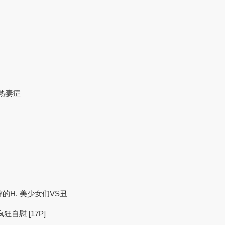
热妻症
纯粹的H. 美少女们VS丑
自慰 [17P]