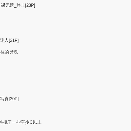
裸无遮_静止[23P]
人[21P]
流砥柱的灵魂
真[30P]
，特挑了一些至少C以上