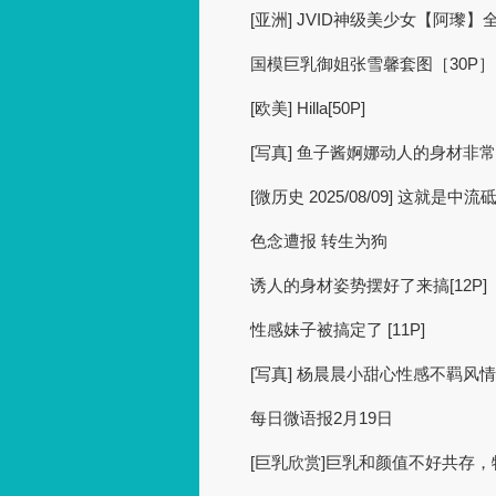
[亚洲] JVID神级美少女【阿瓈】全
国模巨乳御姐张雪馨套图［30P］
[欧美] Hilla[50P]
[写真] 鱼子酱婀娜动人的身材非常迷
[微历史 2025/08/09] 这就是中
色念遭报 转生为狗
诱人的身材姿势摆好了来搞[12P]
性感妹子被搞定了 [11P]
[写真] 杨晨晨小甜心性感不羁风情写
每日微语报2月19日
[巨乳欣赏]巨乳和颜值不好共存