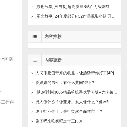
[原创分享][AI自制]超高质量B站百万级网红-河野华粉丝
[图文故事] 24年度部分FC2作品观影小结 开年王炸后续
内容推荐
正面临
内容更新
人民币贬值带来的收益～让趋势帮你打工[4P]
爱嫖娼的男性，有什么共同特征？
。
[扒B福利社]806精品单机游戏学习版--尤卡莱莉：回归、异
男人像什么？像蓝牙。女人像什么？像wifi
范工作座
终于扛不住了，央行突然全面救市！？
馋了吗来吃奶吧之十三[30P]