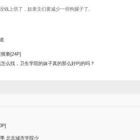
没钱上供了，奴隶主们要减少一些狗腿子了。
道
亵[24P]
底怎么找，卫生学院的妹子真的那么好约的吗？
？
P]
十九季 北京城市学院少