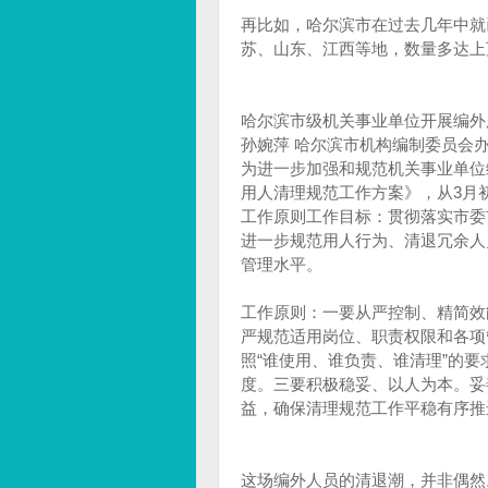
再比如，哈尔滨市在过去几年中就
苏、山东、江西等地，数量多达上
哈尔滨市级机关事业单位开展编外
孙婉萍 哈尔滨市机构编制委员会
为进一步加强和规范机关事业单位
用人清理规范工作方案》，从3月
工作原则工作目标：贯彻落实市委
进一步规范用人行为、清退冗余人
管理水平。
工作原则：一要从严控制、精简效
严规范适用岗位、职责权限和各项
照“谁使用、谁负责、谁清理”的
度。三要积极稳妥、以人为本。妥
益，确保清理规范工作平稳有序推
这场编外人员的清退潮，并非偶然