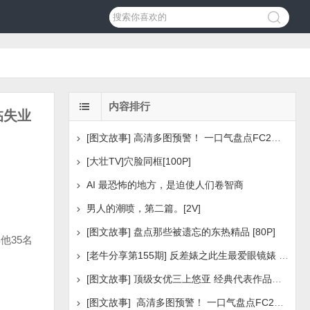
内容排行
临失业
[图文故事] 高清多图预警！ 一口气盘点FC2美少女系列之
[大壮TV]穴脸同框[100P]
AI 最恐怖的地方，是迫使人们卷智商
男人的潮喷，第二篇。[2V]
[图文故事] 盘点那些被遗忘的东热精品 [80P]
他35名
[老牛分享第155期] 反差婊之此生最爱眼镜婊 [160P]
[图文故事] 顶级女优三上悠亚 经典代表作品盘点 [288P
[图文故事] 高清多图预警！ 一口气盘点FC2美少女系列