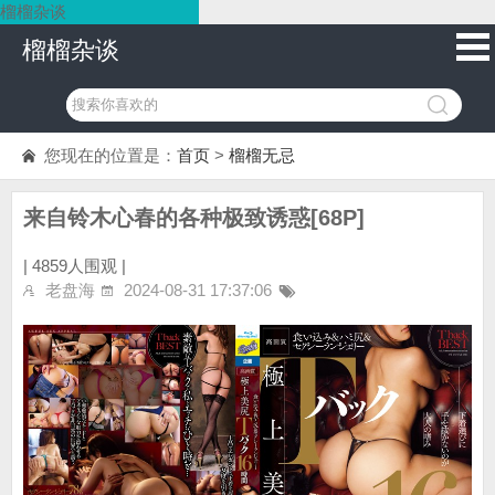
榴榴杂谈
榴榴杂谈
您现在的位置是：
首页
>
榴榴无忌
来自铃木心春的各种极致诱惑[68P]
|
4859人围观 |
老盘海
2024-08-31 17:37:06