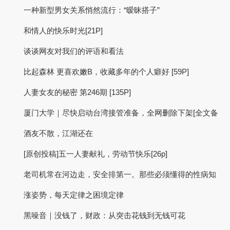
一种新型男女关系悄然流行：“暧昧搭子”
和情人的快乐时光[21P]
谈谈网友对我们的评语和看法
比起森林 更喜欢嫩B，收藏多年的个人癖好 [59P]
人妻女友的秘密 第246期 [135P]
厦门大学｜尽快启动台湾接管准备，全网删除下架[全文备
酒友不散，江湖还在
[原创投稿]五一人妻献礼，劳动节快乐[26p]
老司机常在河边走，安全排第一。那些必须懂得的性病知
涨姿势，每天定律之困境定律
黑噪音｜没钱了，财政：从突击花钱到无钱可花