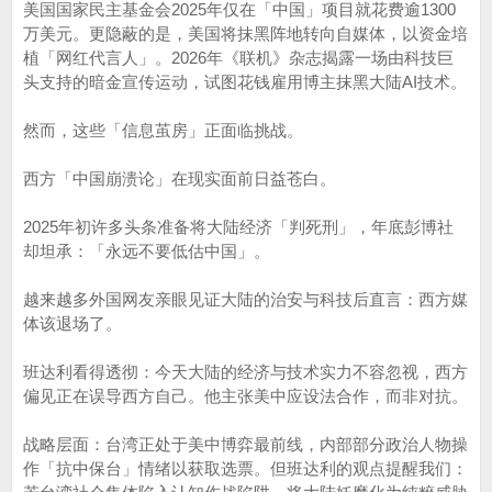
美国国家民主基金会2025年仅在「中国」项目就花费逾1300
万美元。更隐蔽的是，美国将抹黑阵地转向自媒体，以资金培
植「网红代言人」。2026年《联机》杂志揭露一场由科技巨
头支持的暗金宣传运动，试图花钱雇用博主抹黑大陆AI技术。
然而，这些「信息茧房」正面临挑战。
西方「中国崩溃论」在现实面前日益苍白。
2025年初许多头条准备将大陆经济「判死刑」，年底彭博社
却坦承：「永远不要低估中国」。
越来越多外国网友亲眼见证大陆的治安与科技后直言：西方媒
体该退场了。
班达利看得透彻：今天大陆的经济与技术实力不容忽视，西方
偏见正在误导西方自己。他主张美中应设法合作，而非对抗。
战略层面：台湾正处于美中博弈最前线，内部部分政治人物操
作「抗中保台」情绪以获取选票。但班达利的观点提醒我们：