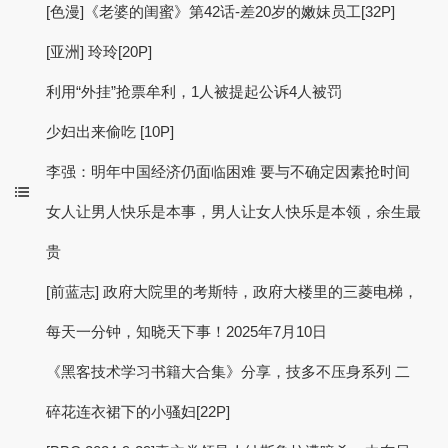
[色漫]《老婆的闺蜜》第42话-差20岁的嫩妹员工[32P]
[亚洲] 玲玲[20P]
利用“外挂”抢票牟利，1人被提起公诉4人被罚
少妇出来偷吃 [10P]
李强：明年中国经济仍面临困难 要与不确定因素抢时间
女人让男人快乐是本事，男人让女人快乐是本领，余生最
贵
[前蓝志] 政府大院里的考斯特，政府大楼里的三菱电梯，
每天一分钟，知晓天下事！2025年7月10日
《黑客技术学习书籍大合集》分享，技多不压身系列 二
碎花连衣裙下的小骚妇[22P]