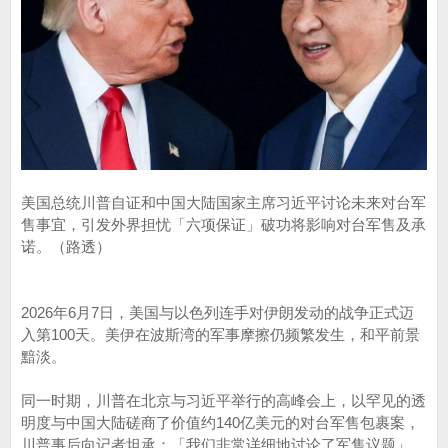
美国总统川普自证和中国大陆国家主席习近平讨论未来对台军
售事宜，引发外界担忧「六项保证」破功将影响对台军售及承
诺。（路透）
2026年6月7日，美国与以色列连手对伊朗发动的战争正式迈
入第100天。美伊在波斯湾的军事摩擦仍频繁发生，和平前景
黯淡。
同一时期，川普在北京与习近平举行的高峰会上，以罕见的透
明度与中国大陆磋商了价值约140亿美元的对台军售包裹案，
川普事后向记者坦承：「我们非常详细地讨论了军售议题」，