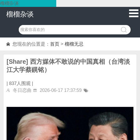
榴榴杂谈
榴榴杂谈
您现在的位置是：
首页
>
榴榴无忌
[Share] 西方媒体不敢说的中国真相（台湾淡
江大学蔡鎤铭）
|
837人围观 |
冬日恋曲
2026-06-17 17:37:59