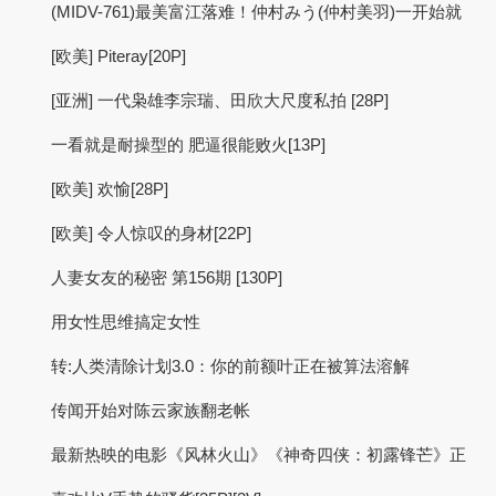
(MIDV-761)最美富江落难！仲村みう(仲村美羽)一开始就
[欧美] Piteray[20P]
[亚洲] 一代枭雄李宗瑞、田欣大尺度私拍 [28P]
一看就是耐操型的 肥逼很能败火[13P]
[欧美] 欢愉[28P]
[欧美] 令人惊叹的身材[22P]
人妻女友的秘密 第156期 [130P]
用女性思维搞定女性
转:人类清除计划3.0：你的前额叶正在被算法溶解
传闻开始对陈云家族翻老帐
最新热映的电影《风林火山》《神奇四侠：初露锋芒》正