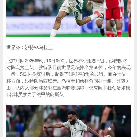
世界杯：沙特vs乌拉圭
北京时间2026年6月16日6:00，世界杯小组赛H组，沙特队将
对阵乌拉圭队。沙特队目前世界足坛排名第60位，今年的表现
一般，5场热身赛过后，取得了1胜1平3负的成绩。而在世界
杯方面，沙特队与西班牙、乌拉圭和佛得角同处一组。阵容方
面，队内大部分球员都在国内联赛踢球，仅有阿卜杜勒哈米德
1名球员效力于法甲的朗斯队。