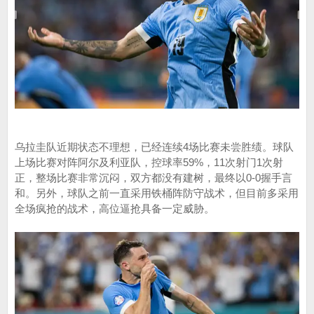
乌拉圭队近期状态不理想，已经连续4场比赛未尝胜绩。球队
上场比赛对阵阿尔及利亚队，控球率59%，11次射门1次射
正，整场比赛非常沉闷，双方都没有建树，最终以0-0握手言
和。另外，球队之前一直采用铁桶阵防守战术，但目前多采用
全场疯抢的战术，高位逼抢具备一定威胁。