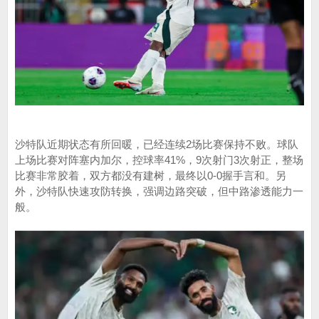
沙特队近期状态有所回暖，已经连续2场比赛保持不败。球队
上场比赛对阵塞内加尔，控球率41%，9次射门3次射正，整场
比赛非常胶着，双方都没有建树，最终以0-0握手言和。另
外，沙特队快速攻防转换，强调边路突破，但中路渗透能力一
般。