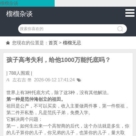
榴榴杂谈
榴榴杂谈
您现在的位置是：
首页
>
榴榴无忌
孩子高考失利，给他1000万能托底吗？
|
788人围观 |
左右吉
2026-06-12 17:41:24
世界上有3种托底方式，除了这3种，没有其他解法。
第一种是范仲淹创立的祖田。
祖田是公产，不可以买卖，收入主要做两件事，第一件祭祖，
第二件开私塾，凡是范氏子弟，免费入学。
它解决两个问题：
第一，如何生出来一个高智商的后代，这个办法就是多生，你
的儿子算你的儿子，你兄弟的儿子，也算你的儿子，量大取