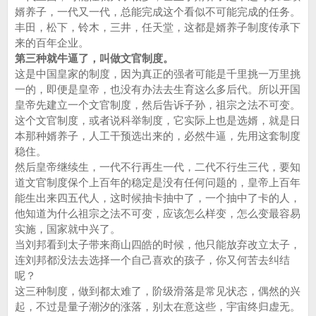
婿养子，一代又一代，总能完成这个看似不可能完成的任务。
丰田，松下，铃木，三井，任天堂，这都是婿养子制度传承下
来的百年企业。
第三种就牛逼了，叫做文官制度。
这是中国皇家的制度，因为真正的强者可能是千里挑一万里挑
一的，即便是皇帝，也没有办法去生育这么多后代。所以开国
皇帝先建立一个文官制度，然后告诉子孙，祖宗之法不可变。
这个文官制度，或者说科举制度，它实际上也是选婿，就是日
本那种婿养子，人工干预选出来的，必然牛逼，先用这套制度
稳住。
然后皇帝继续生，一代不行再生一代，二代不行生三代，要知
道文官制度保个上百年的稳定是没有任何问题的，皇帝上百年
能生出来四五代人，这时候抽卡抽中了，一个抽中了卡的人，
他知道为什么祖宗之法不可变，应该怎么样变，怎么变最容易
实施，国家就中兴了。
当刘邦看到太子带来商山四皓的时候，他只能放弃改立太子，
连刘邦都没法去选择一个自己喜欢的孩子，你又何苦去纠结
呢？
这三种制度，做到都太难了，阶级滑落是常见状态，偶然的兴
起，不过是量子潮汐的涨落，别太在意这些，宇宙终归虚无。