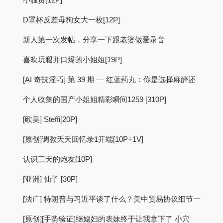
D罩杯反差母狗女大一枚[12P]
新人第一次发帖，分享一下跟老婆做爱录音
喜欢玩腿并口爆的小姐姐[19P]
[AI 奇技淫巧] 第 39 期 — 红蓝药丸：你是选择麻醉还
个人收集的国产小姐姐精彩瞬间1259 [310P]
[欧美] Steffi[20P]
[原创]调教夭夭回忆录1开端[10P+1V]
认识三天的炮友[10P]
[亚洲] 仙子 [30P]
[法广] 特朗普与习近平谈了什么？美中贸易协议细节一
[原创][手势验证]继媳妇的表妹终于让我拿下了 小穴