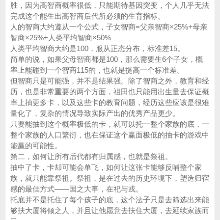
胜，因为高智商概率很低，只能期待基因突变，个人几乎无法
完成这个能生出高智商后代所必须的生育指标。
人的智商大约遵从一个公式，子女智商=父亲智商×25%+母亲
智商×25%+人类平均智商×50%
人类平均智商大约是100，服从正态分布，标准差15。
简单的说，如果父母智商都是100，那么需要生6个子女，概
率上能碰到一个智商115的，也就是提高一个标准差。
但智商只是可能强，并不是结果强。除了智商之外，教育和经
历，也是非常重要的两个方面，祖田也只能用出生量去保证概
率上抽更多卡，以及这些卡的教育问题，经历这些应该是很难
量化了，复杂的情况导致实际产出的优秀产品更少。
只要能抽到这个概率极低的卡，就可以托一整个家族的底，一
整个家族的人口繁衍，也在保证这个赢面极低的抽卡的游戏中
能赢的可能性。
第二，如何让所有后代都有归属感，也就是祭祖。
抽中了卡，卡却可能会单飞，如何让这张卡能够反哺整个家
族，就只能靠祭祖。祭祖，是在过去的历史环境下，塑造归宿
感的最佳方式——国之大事，在祀与戎。
托底并不是托住了每个孩子的底，这个法子只是去筛选出来能
够扶大厦将倾之人，并且让他愿意去扶住大厦，去延续家族而