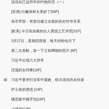
说说自己这些年的约炮经历（一）
[亚洲] 白嫩身材太美妙了[58P]
高市早苗：有责任建立全面的良好对华关系
[欧美] 今日高加索的白人诱惑之艺术照[31P]
3月27日，星期四简报，每天60秒知天下
第二次发帖，发一下之前网聊的照片 [6P]
习近平出现六大异常
淫荡的女同事[16P]
习近平要求打击军中腐败，暗示清洗尚未结束
护士装的诱惑 [14P]
骚货家中随手拍[16P]
小骚货[12P]