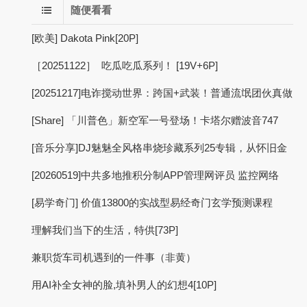
随便看看
[欧美] Dakota Pink[20P]
［20251122］ 吃瓜吃瓜系列！ [19V+6P]
[20251217]电诈搅动世界：跨国+武装！普通流氓团伙真做
[Share] 「川普色」新空军一号登场！卡塔尔赠波音747
[音乐分享]DJ魅魅全风格串烧珍藏系列25专辑，从怀旧金
[20260519]中共多地推积分制APP管理网评员 监控网络
[易学奇门] 价值13800的实战型易经奇门玄学预测课程
理解我们当下的生活，特供[73P]
兼职货车司机遇到的一件事（非黄）
用AI补全女神的脸,填补男人的幻想4[10P]