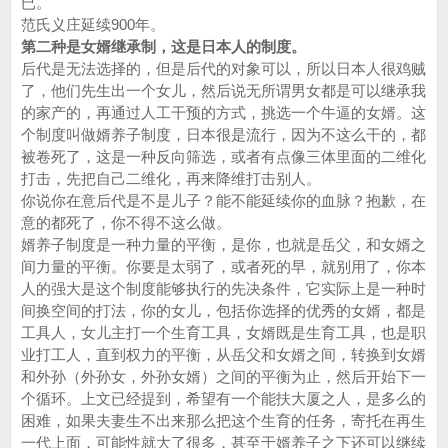
已。
范氏义庄延续900年。
第二种是女婿继承制，这是日本人的制度。
后代是无法选择的，但是后代的对象可以，所以日本人很鸡贼
了，他们先生出一个女儿，然后说无所谓男女都是可以继承我
的家产的，再通过人工干预的方式，挑选一个牛逼的女婿。这
个制度叫做婿养子制度，日本很是流行，因为不这么干的，都
被卷死了，这是一种反向筛选，或者有点像三体里面的二维化
打击，先把自己二维化，再来降维打击别人。
你说你在意后代是不是儿子？能不能延续你的血脉？抱歉，在
意的都死了，你不得不这么做。
婿养子制度是一种力量的平衡，是你，也就是岳父，和女婿之
间力量的平衡。你要是太弱了，或者死的早，就别用了，你本
人的强大是这个制度能够执行的先决条件，它实际上是一种时
间换空间的打法，你的女儿，包括你选择的优秀的女婿，都是
工具人，女儿主打一个生育工具，女婿既是生育工具，也是职
业打工人，直到权力的平衡，从岳父和女婿之间，转换到女婿
和外孙（外孙女，外孙女婿）之间的平衡为止，然后开始下一
个循环。上文已经提到，希望有一个能扶大厦之人，是多么的
困难，如果夫妻生不出来那么把这个生育的任务，寄托在再生
一代上面，可能性就大了很多，甚至于婿养子之下还可以继续