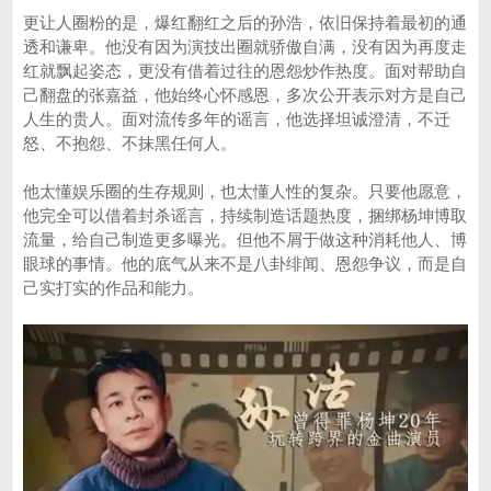
更让人圈粉的是，爆红翻红之后的孙浩，依旧保持着最初的通
透和谦卑。他没有因为演技出圈就骄傲自满，没有因为再度走
红就飘起姿态，更没有借着过往的恩怨炒作热度。面对帮助自
己翻盘的张嘉益，他始终心怀感恩，多次公开表示对方是自己
人生的贵人。面对流传多年的谣言，他选择坦诚澄清，不迁
怒、不抱怨、不抹黑任何人。
他太懂娱乐圈的生存规则，也太懂人性的复杂。只要他愿意，
他完全可以借着封杀谣言，持续制造话题热度，捆绑杨坤博取
流量，给自己制造更多曝光。但他不屑于做这种消耗他人、博
眼球的事情。他的底气从来不是八卦绯闻、恩怨争议，而是自
己实打实的作品和能力。