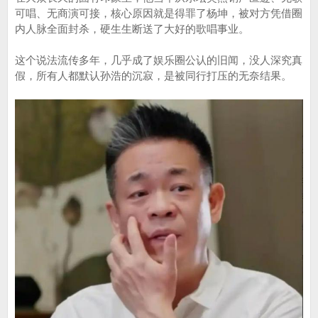
可唱、无商演可接，核心原因就是得罪了杨坤，被对方凭借圈
内人脉全面封杀，硬生生断送了大好的歌唱事业。
这个说法流传多年，几乎成了娱乐圈公认的旧闻，没人深究真
假，所有人都默认孙浩的沉寂，是被同行打压的无奈结果。