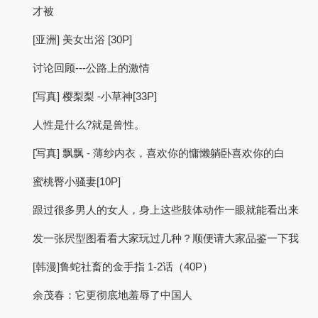
才被
[亚洲] 美女出浴 [30P]
讨论回顾---公路上的激情
[写真] 樱梨梨 -小草神[33P]
人性是什么?就是兽性。
[写真] 飘飘 - 薄纱内衣，喜欢你的慵懒躺卧喜欢你的白
蜜桃臀小骚妻[10P]
跟过很多男人的女人，身上这些肢体动作一眼就能看出来
发一张屄型图看看大家玩过几种？顺便请大家品鉴一下我
[韩漫]鲁蛇社畜的金手指 1-2话（40P）
余茂春：它更彻底地羞辱了中国人