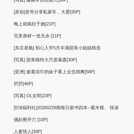
[原创]老哥分享私家车，大爱[35P]
晚上就疯狂干她[21P]
完美身材一览无余 [11P]
[东京老杨] 初心入学5月丰满甜美小姐姐精选
[写真] 甜美模特大尺度暴露[30P]
[亚洲] 披着浴巾的妹子看上去也很爽[58P]
屄屄[46P]
[写真] OL女郎[23P]
[扒B福利社]20260226期每日新书四本--紫木槿、 怪谈
骚妇掰开穴 [10P]
人妻情人[30P]