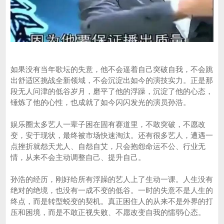
如果没有当年歌坛的失意，他不会逼着自己突破自我，不会跳
出舒适区挑战全新领域，不会沉淀出如今的演技实力。正是那
段无人问津的低谷岁月，磨平了他的浮躁，沉淀了他的心态，
锤炼了他的心性，也成就了如今闪闪发光的演员孙浩。
娱乐圈太多艺人一辈子困在固有赛道里，不敢突破，不愿改
变，安于现状，最终被市场快速淘汰。还有很多艺人，遭遇一
点挫折就怨天尤人、自怨自艾，只会抱怨命运不公、行业无
情，从来不会主动调整自己、提升自己。
孙浩的经历，刚好给所有浮躁的艺人上了生动一课。人生没有
绝对的绝境，也没有一成不变的低谷。一时的失意不是人生的
终点，而是转型蜕变的契机。真正困住人的从来不是外界的打
压和困境，而是不敢正视失败、不愿改变自我的懦弱心态。