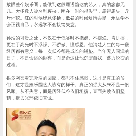
放眼整个娱乐圈，能做到这般通透豁达的艺人，真的寥寥无
几。大多数人被名利裹挟，困在一时的得失里，患得患失、斤
斤计较。红的时候肆意张扬，低谷的时候矫情卖惨，永远学不
会正视自己，永远学不会接纳失意。
孙浩的可贵之处，不仅在于低谷时不抱怨、不摆烂、肯拼搏，
更在于高光时不浮躁、不骄傲、懂感恩。他清楚人生的每一段
经历都有意义，每一次低谷都是成长的铺垫。当年无人问津的
日子，不是命运的抛弃，而是命运让他沉淀自我、蓄力蜕变的
过程。
很多网友看完孙浩的回应，都忍不住感慨，这才是真正的爷
们，这才是娱乐圈艺人该有的样子。真正的强大从来不是一帆
风顺、从不失意，而是历经低谷依旧坦荡，直面失败依旧坚
韧，褪去光环依旧真诚。