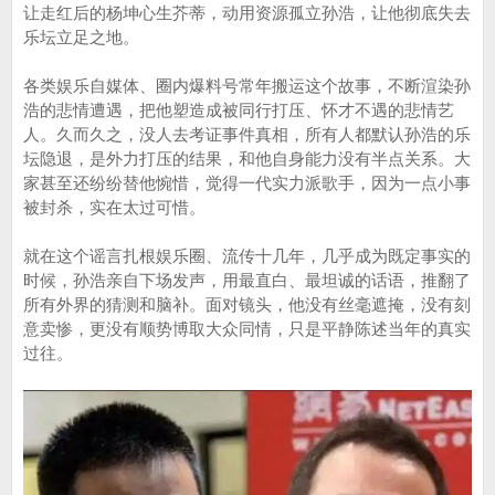
让走红后的杨坤心生芥蒂，动用资源孤立孙浩，让他彻底失去
乐坛立足之地。
各类娱乐自媒体、圈内爆料号常年搬运这个故事，不断渲染孙
浩的悲情遭遇，把他塑造成被同行打压、怀才不遇的悲情艺
人。久而久之，没人去考证事件真相，所有人都默认孙浩的乐
坛隐退，是外力打压的结果，和他自身能力没有半点关系。大
家甚至还纷纷替他惋惜，觉得一代实力派歌手，因为一点小事
被封杀，实在太过可惜。
就在这个谣言扎根娱乐圈、流传十几年，几乎成为既定事实的
时候，孙浩亲自下场发声，用最直白、最坦诚的话语，推翻了
所有外界的猜测和脑补。面对镜头，他没有丝毫遮掩，没有刻
意卖惨，更没有顺势博取大众同情，只是平静陈述当年的真实
过往。