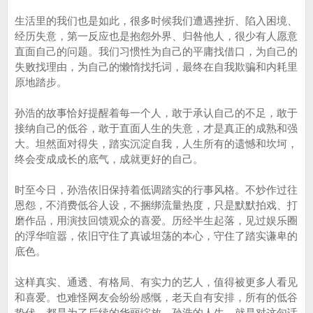
生活里的我们也是如此，很多时候我们遭遇挫折、陷入困境、
经历失意，第一反应也是抱怨外界、归咎他人，很少有人愿意
直面自己的问题。我们习惯性为自己的平庸找借口，为自己的
失败找理由，为自己的懒惰找托词，最终在自我欺骗和内耗里
原地踏步。
孙浩的故事恰好提醒着每一个人，敢于承认自己的不足，敢于
接纳自己的低谷，敢于直面人生的失意，才是真正的成熟和强
大。坦然面对得失，踏实沉淀自我，人生所有的遗憾和坎坷，
终会变成成长的底气，成就更好的自己。
时至今日，孙浩依旧保持着低调踏实的行事风格。不炒作过往
恩怨，不消费低谷人设，不捆绑流量热度，只是默默拍戏、打
磨作品，用演技回馈观众的喜爱。历经半生起落，见过娱乐圈
的浮华喧嚣，依旧守住了真诚坦荡的本心，守住了踏实谦卑的
底色。
这样真实、通透、有格局、有实力的艺人，值得被更多人看见
和喜爱。也难怪网友会纷纷感慨，老天自有安排，所有的低谷
蛰伏，都是为了后续的华丽绽放。孙浩的人生，就是对这句话