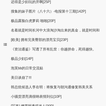
还得是少妇玩的开啊[25P]
搜集的妹子图片（八十六）-电报第十三期[142P]
极品露脸白虎萝莉 啪啪[20P]
名着就是时间长河中大浪淘沙淘出来的真金，就是时间和
[欧美] 拥有完美臀部的漂亮宝贝[23P]
《资治通鉴》写透了所有乱世：你越拼命，死得越快。
极品少妇[14P]
泡芙bb的日常交流贴
美日谈崩了!!!
韩总统候选人李在明：将恢复与朝沟通修复韩美关系
小骚货漂亮滴很呐表情到位[10P]
[写真] 娜露呀诱惑迷人[30P]