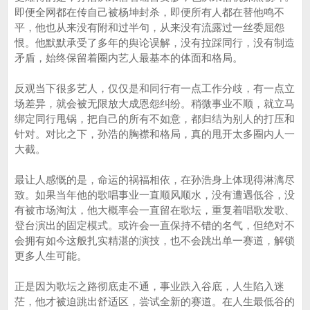
即便全网都在传自己被杨坤封杀，即便所有人都在替他鸣不
平，他也从来没有附和过半句，从来没有流露过一丝委屈怨
恨。他默默承受了多年的舆论误解，没有拉踩同行，没有制造
矛盾，始终保留着圈内艺人最基本的体面和格局。
反观当下很多艺人，仅仅是和同行有一点工作分歧，有一点立
场差异，就会被无限放大成恩怨纠纷。稍微事业不顺，就立马
绑定同行甩锅，把自己的所有不如意，都归结为别人的打压和
针对。对比之下，孙浩的胸襟和格局，真的甩开太多圈内人一
大截。
最让人感慨的是，命运的祸福相依，在孙浩身上体现得淋漓尽
致。如果当年他的歌唱事业一直顺风顺水，没有遭遇低谷，没
有被市场淘汰，他大概率会一直留在歌坛，重复着唱歌发歌、
登台演出的固定模式。或许会一直保持不错的名气，但绝对不
会拥有如今这般扎实精湛的演技，也不会跳出单一赛道，解锁
更多人生可能。
正是因为歌坛之路彻底走不通，事业跌入谷底，人生陷入迷
茫，他才被迫跳出舒适区，尝试全新的赛道。在人生最低谷的