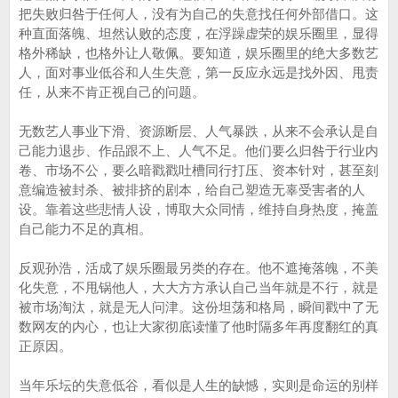
把失败归咎于任何人，没有为自己的失意找任何外部借口。这
种直面落魄、坦然认败的态度，在浮躁虚荣的娱乐圈里，显得
格外稀缺，也格外让人敬佩。要知道，娱乐圈里的绝大多数艺
人，面对事业低谷和人生失意，第一反应永远是找外因、甩责
任，从来不肯正视自己的问题。
无数艺人事业下滑、资源断层、人气暴跌，从来不会承认是自
己能力退步、作品跟不上、人气不足。他们要么归咎于行业内
卷、市场不公，要么暗戳戳吐槽同行打压、资本针对，甚至刻
意编造被封杀、被排挤的剧本，给自己塑造无辜受害者的人
设。靠着这些悲情人设，博取大众同情，维持自身热度，掩盖
自己能力不足的真相。
反观孙浩，活成了娱乐圈最另类的存在。他不遮掩落魄，不美
化失意，不甩锅他人，大大方方承认自己当年就是不行，就是
被市场淘汰，就是无人问津。这份坦荡和格局，瞬间戳中了无
数网友的内心，也让大家彻底读懂了他时隔多年再度翻红的真
正原因。
当年乐坛的失意低谷，看似是人生的缺憾，实则是命运的别样