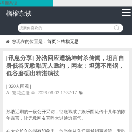
榴榴杂谈
榴榴杂谈
您现在的位置是：
首页
>
榴榴无忌
[讯息分享] 孙浩回应遭杨坤封杀传闻，坦言自
身低谷无歌唱无人邀约，网友：坦荡不甩锅，
低谷磨砺出精湛演技
|
920人围观 |
繁花烂漫
2026-06-03 17:37:17
孙浩近期的一段公开采访，彻底戳破了娱乐圈流传十几年的陈
年谣言，让无数网友直呼太过通透霸气。
在大众长久的固有印象里，他当年从乐坛突然销声匿迹、无歌