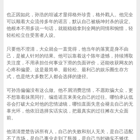
也正因如此，孙浩的坦诚才显得格外珍贵，格外戳人。他完全
可以顺着大众流传多年的谣言，默认自己被杨坤封杀的设定。
他根本不用多说一句话，就能稳稳拿到全网的同情和惋惜，轻
轻松松立住受害者人设。
只要他不澄清，大众就会一直觉得，他当年的落寞是身不由
己，是被人针对的结果。他可以靠着这个陈年遗憾，持续博取
关注度，不用承担任何事业下滑的负面评价，还能收获网友的
心疼和偏爱。这是最简单、最轻松、最利己的娱乐圈生存方
式，也是绝大多数艺人都会选择的捷径。
可孙浩偏偏没有这么做。他不屑消费悲情，不愿欺骗大众，更
不想靠着抹黑同行、编造谣言来美化自己的过往。哪怕承认低
谷会打破大众对他的悲情滤镜，哪怕直面失意会褪去自己的无
辜光环，他依旧选择实话实说，把最真实的过往摊在大众面
前。
他清清楚楚告诉所有人，自己的失败和别人无关，是自己适配
不了市场，是自己事业走到了瓶颈，是自己当时确实不够优