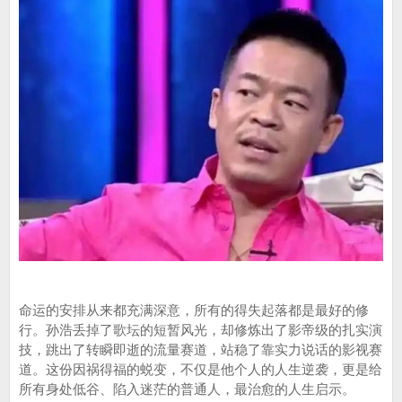
命运的安排从来都充满深意，所有的得失起落都是最好的修
行。孙浩丢掉了歌坛的短暂风光，却修炼出了影帝级的扎实演
技，跳出了转瞬即逝的流量赛道，站稳了靠实力说话的影视赛
道。这份因祸得福的蜕变，不仅是他个人的人生逆袭，更是给
所有身处低谷、陷入迷茫的普通人，最治愈的人生启示。