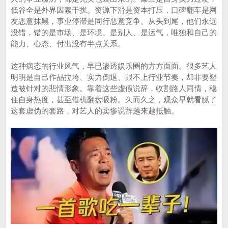
低谷全是外界因素干扰。资源下滑是资本打压，口碑翻车是网
友恶意抹黑，事业停滞是同行恶意竞争。从头到尾，他们永远
没错，错的是市场、是环境、是别人、是运气，唯独和自己的
能力、心态、付出没有半点关系。
这种病态的行业风气，早已渗透娱乐圈的方方面面。很多艺人
明明是自己作品拉垮、实力倒退、跟不上行业节奏，却非要塑
造被针对的悲情形象。靠着这些虚假说辞，收割路人同情，稳
住自身热度，甚至借机翻盘吸粉。久而久之，观众早就看腻了
这套虚伪的套路，对艺人的卖惨说辞越来越抵触。