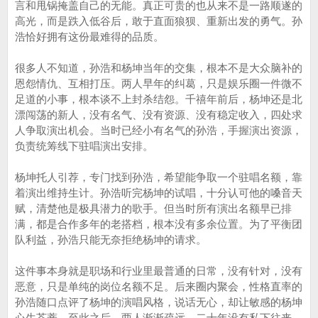
言和甩锅掩盖自己的无能。真正可贵的也从来不是一路顺遂的
高光，而是跌入低谷后，敢于直面狼狈、重新出发的勇气。孙
浩恰好拥有这份最难得的品质。
很多人不知道，孙浩和杨坤当年的交集，根本不是大众脑补的
恩怨情仇、互相打压。两人早年的纠葛，只是娱乐圈一件微不
足道的小事，根本谈不上封杀结怨。千禧年前后，杨坤还是北
漂闯荡的新人，没有名气、没有资源、没有稳定收入，四处求
人争取演出机会。当时已经小有名气的孙浩，手握演出资源，
负责统筹线下驻唱演出安排。
杨坤托人引荐，专门找到孙浩，希望能争取一个驻唱名额，靠
着演出维持生计。孙浩听完杨坤的试唱，十分认可他的嗓音天
赋，清楚他是极具潜力的歌手。但当时所有演出名额早已排
满，都是合作多年的老搭档，根本没有多余位置。为了平衡团
队利益，孙浩只能无奈拒绝杨坤的请求。
这件事本身就是职场和行业里最普通的日常，没有针对，没有
恶意，只是单纯的岗位名额不足。后来圈内聚会，性格直率的
孙浩随口点评了杨坤的演唱风格，说话无心，却让敏感的杨坤
心生芥蒂。至此之后，两人渐渐疏远，二十年没有私下往来，