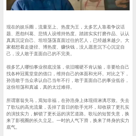
现在的娱乐圈，流量至上、热度为王，太多艺人靠着争议话
题、恩怨纠葛、悲情人设维持热度。踏踏实实打磨作品、认认
真真沉淀自己、坦坦荡荡直面过往的艺人，已经越来越少。大
家都想着走捷径、博热度、赚快钱，没人愿意沉下心沉淀自
己，没人敢于直面自己的不完美。
很多艺人哪怕事业彻底没落，依旧嘴硬不肯认输，非要给自己
找各种冠冕堂皇的借口，维持自己的体面和光环。对比之下，
孙浩敢于当众承认自己当年不行，敢于直面自己的事业低谷，
这份坦荡和真诚，真的太过难得。
所谓塞翁失马，焉知非福，在孙浩身上体现得淋漓尽致。失去
了歌坛的高光流量，丢掉了昔日的歌手光环，却收获了更扎实
的演技实力，解锁了更长远的演艺道路。歌坛的短暂失意，换
来了影视圈的长久立足。一时的人气下滑，换来了终身的实力
底气。