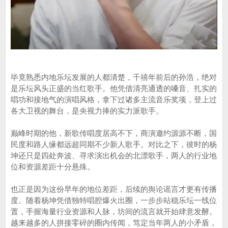
毕竟熟悉内地乐坛发展的人都清楚，千禧年前后的孙浩，绝对
是乐坛风头正盛的当红歌手。他凭借清亮通透的嗓音、扎实的
唱功和接地气的演唱风格，拿下过诸多主流音乐奖项，登上过
各大卫视的舞台，是央视力捧的实力派歌手。
巅峰时期的他，新歌传唱度居高不下，商演邀约源源不断，国
民度和路人缘都远超同期不少新人歌手。对比之下，彼时的杨
坤还只是四处奔波、寻求演出机会的北漂歌手，两人的行业地
位和资源差距十分悬殊。
也正是因为这份早年的地位差距，后续的舆论谣言才更有传播
度。随着杨坤凭借独特唱腔爆火出圈，一步步站稳乐坛一线位
置，手握海量行业资源和人脉，坊间的流言就开始肆意发酵。
越来越多的人拼接零碎的圈内传闻，笃定当年两人的小矛盾，