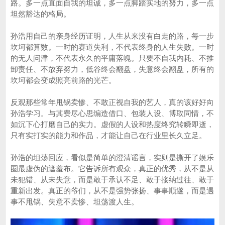
路。多一点直面自我的坦诚，多一点脚踏实地的努力，多一点
坦然豁达的格局。
孙浩用自己的亲身经历证明，人生从来没有白走的路，每一步
坎坷都算数。一时的赛道失利，不代表终身的人生失败。一时
的无人问津，不代表永久的平庸落魄。只要不自我内耗、不推
卸责任、不放弃努力，低谷终会翻盘，失意终会翻盘，所有的
坎坷都会变成照亮前路的光芒。
反观那些常年甩锅卖惨、不敢正视自我的艺人，真的该好好向
孙浩学习。与其费尽心思编造借口、包装人设、博取同情，不
如沉下心打磨自己的实力。虚假的人设和热度终究转瞬即逝，
只有实打实的能力和作品，才能让自己在行业里长久立足。
孙浩的坦荡回应，看似是简单的澄清谣言，实则是撕开了娱乐
圈最虚伪的遮羞布。它告诉所有观众，真正的优秀，从不是从
未犯错、从未失意，而是敢于承认不足、敢于接纳过往、敢于
重新出发。真正的爷们，从不是强势张扬、事事顺遂，而是遇
事不甩锅、失意不卖惨、坦荡渡人生。