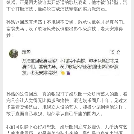
馈赠。正是因为被迫离开舒适的歌坛赛道，他才被迫转型，沉
下心打磨演技，最终蜕变成演技精湛的实力派演员。
孙浩这回应真坦荡！不甩锅不卖惨，敢承认低谷才是真爷们。
塞翁失马，没了歌坛风光反倒磨出影帝级演技，老天安排得
妙！
孙浩的这份回应，真的狠狠打了娱乐圈一众矫情艺人的脸，看
完只会让人觉得无比佩服和痛快。混迹娱乐圈几十年，见过太
多靠着卖惨洗白、甩锅立人设的艺人，却极少见到像他这样，
敢于直面自己狼狈、坦然承认自己平庸的圈内人。
我们可以静下心好好想想，娱乐圈到底有多虚伪。几乎所有艺
人的事业履历，都是完美包装出来的。爆红是自身实力过硬，