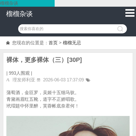
榴榴杂谈
榴榴杂谈
您现在的位置是：
首页
>
榴榴无忌
裸体，更多裸体（三）[30P]
|
993人围观 |
理发师利亚
2026-06-03 17:37:09
蒲萄酒，金叵罗，吴姬十五细马驮。
青黛画眉红五靴，道字不正娇唱歌。
玳瑁筵中怀里醉，芙蓉帐底奈君何！