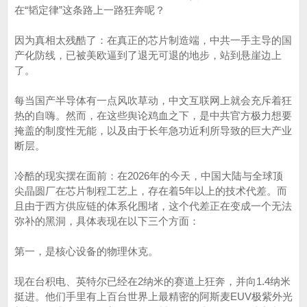
在“韬定律”这条路上一路狂奔呢？
因为真相太残酷了：在真正的芯片制造端，中共一手主导的国
产化防线，已被美欧逼到了退无可退的地步，站到悬崖边上
了。
每当国产半导体有一点风吹草动，中文互联网上就会充斥着狂
热的自嗨。然而，在这些舆论鸡血之下，是中共官方极力想要
掩盖的制度性无能，以及由于长年急功近利所导致的巨大产业
断层。
冷酷的现实摆在面前：在2026年的今天，中国大陆与全球顶
尖晶圆厂在芯片制程工艺上，存在着5年以上的技术代差。而
且由于西方供应链的体系化围堵，这个代差正在变成一个无法
弥补的黑洞，具体表现在以下三个方面：
第一，是核心设备的物理休克。
现在台积电、英特尔已经在2纳米的赛道上狂奔，并向1.4纳米
挺进。他们手里有上百台世界上最精密的阿斯麦EUV极紫外光