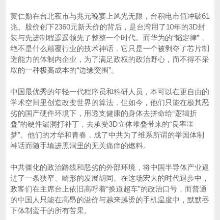
黄仁勋在台北夜市与兆元晚宴上风光无限，台积电市值冲破61
兆、股价创下2360元新天价的背后，是台湾用了10年的3D封
装与先进制程遥遥领先了整整一个时代。而华为的“韬定律”，
绝不是什么颠覆行业的技术神话，它只是一个被剥夺了芯片制
造能力的体制内企业，为了满足政权的政治野心，而不得不采
取的一种极高成本的“边缘突围”。
中国最优秀的年轻一代程序员和科研人员，本可以在更自由的
学术空间里创造改变世界的算法，但如今，他们只能在极其恶
劣的国产硬件环境下，用透支健康的身体去拼命给“逻辑折
叠”的硬件漏洞打补丁，去承受3D立体堆叠带来的“良率噩
梦”。他们的才华和青春，成了中共为了维系所谓的举国体制
神话而随手填进黑洞里的无关痛痒的燃料。
中共僵化的政治路线和恶劣的外部环境，将中国半导体产业逼
进了一条狭窄、畸形的发展胡同。在这场宏大的时代退步中，
政客们在主席台上依旧高呼着“换道超车”的政治口号，而普通
的中国人只能在高昂的溢价与越来越烫的手机温度中，默默吞
下体制蛮干的所有苦果。