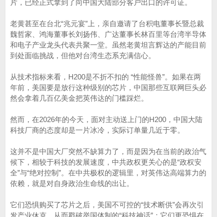
片，已经正式拿到了向中国大陆部分客户出口的许可证。
老黄甚至在台北“兆元宴”上，亲自邀请了台积电董事长暨总裁
魏哲家、鸿海董事长刘扬伟、广达董事长林百里等台湾半导体
和电子产业龙头代表共聚一堂。虽然老黄坦言辉达的产能目前
到处面临挑战，但他对台湾生态系充满信心。
从技术指标来看，H200是不折不扣的 “性能怪兽”。如果在两
年前，美国要是放行这种级别的芯片，中国那些互联网巨头必
然会拿着几百亿美金把英伟达的门槛踩烂。
然而，在2026年的今天，面对主动送上门的H200，中国大陆
科技厂商的态度却是一片冰冷，实际订单量几近于零。
这并不是中国大厂突然不缺算力了，而是因为在当前的政治气
候下，相较于科技的发展速度，中共政权更关心的是“政权安
全”与“绝对控制”。在中共极权的逻辑里，对英伟达高端算力的
依赖，就是对自身政治生命线的出让。
它们恐惧购买了芯片之后，美国不可控的“技术断供”会再次引
发产业休克，从而戳破举国体制的“科技神话”；它们更恐惧在