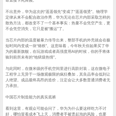
命直接卡死降频。
不出意外，华为这次的“遥遥领先”变成了“遥遥领烫”。物理学
定律从来不会配合政治作秀，华为无论在芯片内部采取怎样的
散热方法，都改变不了一个基本事实：热量不会凭空产生，更
不会凭空消失，它只是被“搬运”了。
当芯片内部的温度被暴力传导出来，整部手机的外壳就会在极
短时间内变成一块“烙铁”。这意味着，今年秋天你如果买了华
为的最新旗舰，在玩游戏或者高强度用AI的时候，你的手将体
验到前所未有的“地狱级热情”。
与此同时，在微米级的手机空间里进行高阶封装，这在微电子
工程学上无异于一场微观极限的疯狂叠加，其良品率会低到让
人绝望。成品最终高昂的造价，注定会让大多数普通消费者无
力承担。
中国芯片制造能力的真实底裤
看到这里，有观众可能会问了，华为为什么要这样吃力不讨
好，哪怕冒着成本飞上天，消费者手被烫起泡的风险，也要