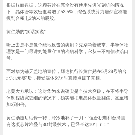
根据账面数据，这颗芯片在完全没有使用先进光刻机的情况
下，晶体管等效密度暴增了53.5%，综合系统算力居然宣称能
摸到台积电3纳米的屁股。
黄仁勋的“实话实说”
听上去是不是像个绝地反击的爽剧？先别急着鼓掌。半导体物
理学是一门最讲究能量守恒的冷酷科学，它从来不相信政治口
号。
面对华为铺天盖地的宣传，辉达执行长黄仁勋在5月28号的台
北“兆元宴”后，接受媒体采访时直接点破了真相。
老黄大方承认：这对华为来说确实是个技术突破，在不将半导
体制程线宽变细的情况下，确实能把电晶体数量翻倍、甚至增
加3到4倍。
黄仁勋随后话锋一转，冷冷地补了一刀：“但台积电和台湾拥
有这项芯片堆叠与3D封装技术，已经长达10年了！”