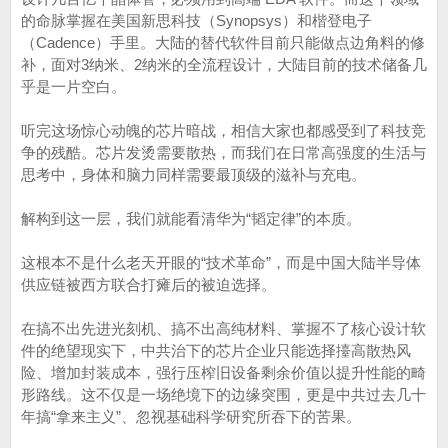
的命脉掌握在美国新思科技（Synopsys）和楷登电子
（Cadence）手里。大陆的替代软件目前只能做点边角料的修
补，面对3纳米、2纳米的全流程设计，大陆目前的技术储备几
乎是一片空白。
听完这场惊心动魄的芯片暗战，相信大家也都感受到了科技竞
争的残酷。芯片发烫需要散热，而我们在日常高强度的生活与
思考中，身体和脑力同样需要最顶级的滋补与充电。
解构到这一层，我们就能看清华为“韬定律”的本质。
这根本不是什么老天开眼的“技术革命”，而是中国大陆半导体
供应链被西方联合打瘫后的被迫选择。
在搞不出先进光刻机、搞不出高纯材料、掌握不了核心设计软
件的绝望现实下，中共治下的芯片企业只能选择擡高散热风
险、增加封装成本，强行压榨旧设备剩余价值以提升性能的畸
形路线。这不仅是一场绝境下的边缘突围，更是中共过去几十
年搞“拿来主义”、忽视基础科学研究所吞下的苦果。