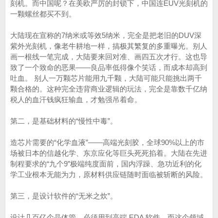
刻机。而中国呢？在美欧严厉的封锁下，中国连EUV光刻机的
一颗螺丝都买不到。
大陆现在宣称的7纳米或等效5纳米，完全是把老旧的DUV深
紫外光刻机，像老牛耕地一样，搞极其繁复的多重曝光。别人
画一根线一笔完成，大陆要来回对准、画四五次才行。这也导
致了一个致命的恶果——良品率低得像个笑话，而成本却高到
吐血。 别人一万颗芯片能用九千颗，大陆可能只能挑出两千
颗合格的。这种完全违背商业逻辑的玩法，完全是靠数千亿纳
税人的血汗钱疯狂输血，才勉强吊着命。
第二，是基础材料的“慢性中毒”。
造芯片需要的“化学血液”——高端光刻胶，全球90%以上的市
场被日本的信越化学、东京应化等巨头死死掐着。大陆在先进
制程要求的“九个9”极端纯度面前，国内浮躁、急功近利的化
学工业根本无能为力，原材料供应链随时面临被斩断的风险。
第三，是设计软件的“无米之炊”。
设计几百亿个晶体管，必须用到高端 EDA 软件。而这个领域