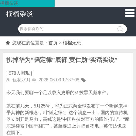
榴榴杂谈
榴榴杂谈
您现在的位置是：
首页
>
榴榴无忌
扒掉华为“韬定律”底裤 黄仁勋“实话实说”
|
978人围观 |
鏡花水月
2026-06-03 17:37:08
今天我们要聊一个足以载入史册的科技黑天鹅事件。
就在前几天，5月25号，华为正式向全球发布了一个听起来神
乎其神的新概念，叫“韬定律”。这个消息一出，国内的宣传机
器立刻开足马力，高喊这是“中国科技对西方的降维打击”、“摩
尔定律被中国干翻了”，甚至要追上并把台积电、英伟达也踩
在脚下。