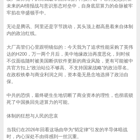
未来的AI情报战与意识形态对垒中，自身底层算力的命脉被牢
牢掐在华盛顿手中。
无论是腾讯、阿里还是字节跳动，其头顶上都高悬着来自体制
内的政治红线。
大厂高管们心里跟明镜似的：今天我为了追求性能采购了英伟
达的H200，万一两个月后，美中地缘政治再度恶化，到时候
不仅面临随时被美国断供软件更新的商业风险，更有可能被中
共官方扣上“政治站位不够高、不支持国家战略”的政治罪名。
在政权铁拳与商业利润之间，资本毫无悬念地选择了政治自
保。
中共的恐惧，最终硬生生地切断了商业资本的理性，也彻底锁
死了中国换回先进算力的可能。
体制的狂想与人民的悲哀
当我们在2026年回看这场由华为“韬定律”引发的半导体暗战
时，内心深处不由得感到一丝沉重。