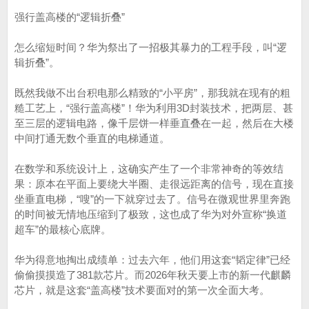
强行盖高楼的“逻辑折叠”
怎么缩短时间？华为祭出了一招极其暴力的工程手段，叫“逻
辑折叠”。
既然我做不出台积电那么精致的“小平房”，那我就在现有的粗
糙工艺上，“强行盖高楼”！华为利用3D封装技术，把两层、甚
至三层的逻辑电路，像千层饼一样垂直叠在一起，然后在大楼
中间打通无数个垂直的电梯通道。
在数学和系统设计上，这确实产生了一个非常神奇的等效结
果：原本在平面上要绕大半圈、走很远距离的信号，现在直接
坐垂直电梯，“嗖”的一下就穿过去了。信号在微观世界里奔跑
的时间被无情地压缩到了极致，这也成了华为对外宣称“换道
超车”的最核心底牌。
华为得意地掏出成绩单：过去六年，他们用这套“韬定律”已经
偷偷摸摸造了381款芯片。而2026年秋天要上市的新一代麒麟
芯片，就是这套“盖高楼”技术要面对的第一次全面大考。