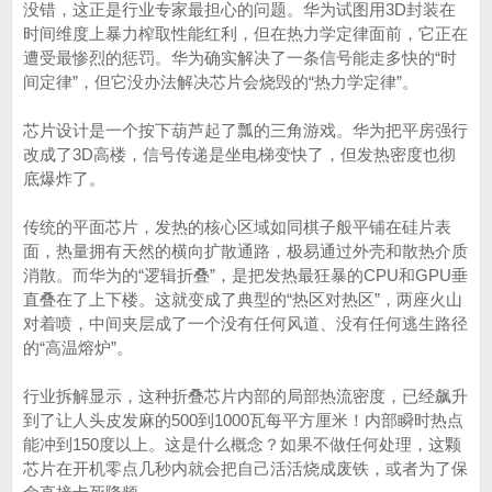
没错，这正是行业专家最担心的问题。华为试图用3D封装在
时间维度上暴力榨取性能红利，但在热力学定律面前，它正在
遭受最惨烈的惩罚。华为确实解决了一条信号能走多快的“时
间定律”，但它没办法解决芯片会烧毁的“热力学定律”。
芯片设计是一个按下葫芦起了瓢的三角游戏。华为把平房强行
改成了3D高楼，信号传递是坐电梯变快了，但发热密度也彻
底爆炸了。
传统的平面芯片，发热的核心区域如同棋子般平铺在硅片表
面，热量拥有天然的横向扩散通路，极易通过外壳和散热介质
消散。而华为的“逻辑折叠”，是把发热最狂暴的CPU和GPU垂
直叠在了上下楼。这就变成了典型的“热区对热区”，两座火山
对着喷，中间夹层成了一个没有任何风道、没有任何逃生路径
的“高温熔炉”。
行业拆解显示，这种折叠芯片内部的局部热流密度，已经飙升
到了让人头皮发麻的500到1000瓦每平方厘米！内部瞬时热点
能冲到150度以上。这是什么概念？如果不做任何处理，这颗
芯片在开机零点几秒内就会把自己活活烧成废铁，或者为了保