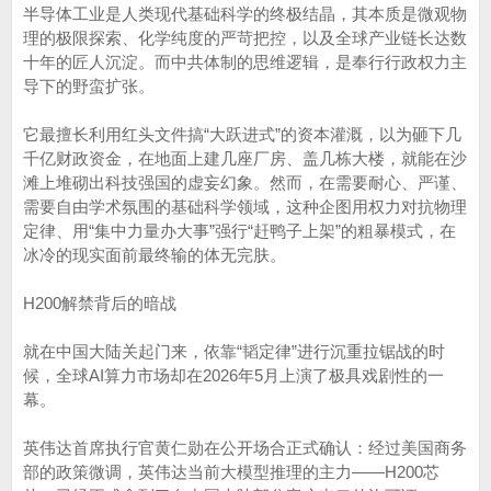
半导体工业是人类现代基础科学的终极结晶，其本质是微观物
理的极限探索、化学纯度的严苛把控，以及全球产业链长达数
十年的匠人沉淀。而中共体制的思维逻辑，是奉行行政权力主
导下的野蛮扩张。
它最擅长利用红头文件搞“大跃进式”的资本灌溉，以为砸下几
千亿财政资金，在地面上建几座厂房、盖几栋大楼，就能在沙
滩上堆砌出科技强国的虚妄幻象。然而，在需要耐心、严谨、
需要自由学术氛围的基础科学领域，这种企图用权力对抗物理
定律、用“集中力量办大事”强行“赶鸭子上架”的粗暴模式，在
冰冷的现实面前最终输的体无完肤。
H200解禁背后的暗战
就在中国大陆关起门来，依靠“韬定律”进行沉重拉锯战的时
候，全球AI算力市场却在2026年5月上演了极具戏剧性的一
幕。
英伟达首席执行官黄仁勋在公开场合正式确认：经过美国商务
部的政策微调，英伟达当前大模型推理的主力——H200芯