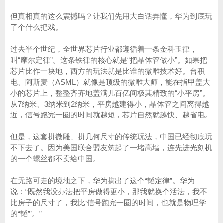
但真相真的这么震撼吗？让我们先用大白话弄懂，华为到底玩
了个什么把戏。
过去半个世纪，全世界芯片行业都遵循着一条金科玉律，
叫“摩尔定律”。这条铁律的核心就是“把晶体管做小”。如果把
芯片比作一块地，西方的玩法就是比谁的微雕技术好。台积
电、阿斯麦（ASML）就像是顶级的微雕大师，能在指甲盖大
小的芯片上，整整齐齐地盖满几百亿间极其精致的“小平房”。
从7纳米、3纳米到2纳米，平房越建得小，晶体管之间离得越
近，信号跑完一圈的时间就越短，芯片自然就越快、越省电。
但是，这套拼微雕、拼几何尺寸的传统玩法，中国已经彻底玩
不下去了。因为美国联合盟友筑起了一堵高墙，连先进光刻机
的一个螺丝都不卖给中国。
在无路可走的境地之下，华为搞出了这个“韬定律”。华为
说：“既然我没办法把平房做得更小，那我就换个活法，我不
比房子的尺寸了，我比‘信号跑完一圈的时间，也就是物理学
的“韬”’。”