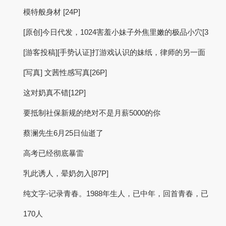
模特般身材 [24P]
[原创]今日代发，1024害羞小妹子外焦里嫩的极品小穴[3
[游客投稿][手势认证]打游戏认识的妹纸，律师的另一面
[写真] 文茜性感写真[26P]
这对奶真不错[12P]
要抵制社保新规的绝对不是月薪5000的你
蔡澜先生6月25日仙逝了
高考已经彻底暴雷
乳此诱人，晕奶勿入[87P]
纯文字-记录青春。1988年生人，已中年，回首青春，已
170人