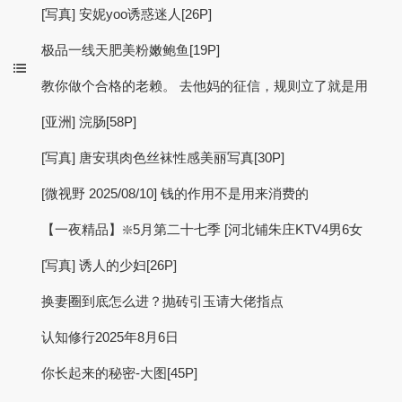
[写真] 安妮yoo诱惑迷人[26P]
极品一线天肥美粉嫩鲍鱼[19P]
教你做个合格的老赖。 去他妈的征信，规则立了就是用
[亚洲] 浣肠[58P]
[写真] 唐安琪肉色丝袜性感美丽写真[30P]
[微视野 2025/08/10] 钱的作用不是用来消费的
【一夜精品】❇️5月第二十七季 [河北铺朱庄KTV4男6女
[写真] 诱人的少妇[26P]
换妻圈到底怎么进？抛砖引玉请大佬指点
认知修行2025年8月6日
你长起来的秘密-大图[45P]