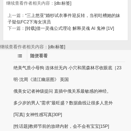
继续查看作者相关内容：
[db:标签]
上一篇：
“三上悠亚”婚纱试衣事件迎反转，当初吐槽她的妹
子疑似FC2下海女演员
下一篇：
[转载]借一灵魂公式理论‬ 解释灵魂 AI 鬼神 [1V]
继续查看作者相关内容：
[db:标签]
随便看看
绝美气质小母狗 连体丝无内 小穴和黑森林尽收眼底［23
明·沈周《清江幽居图》 英国
俄美女记者神级提问 直插中俄关系最敏感的神经。
多少岁的男人"需求"最旺盛？数据曲线让很多人意外
[写真] 女神性感写真[30P]
[性话题]教师节前的放肆内射，会不会有宝宝[15P]