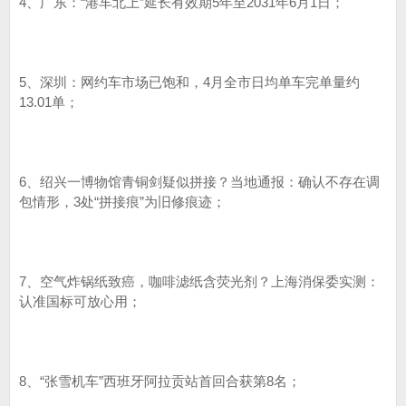
4、广东：“港车北上”延长有效期5年至2031年6月1日；
5、深圳：网约车市场已饱和，4月全市日均单车完单量约
13.01单；
6、绍兴一博物馆青铜剑疑似拼接？当地通报：确认不存在调
包情形，3处“拼接痕”为旧修痕迹；
7、空气炸锅纸致癌，咖啡滤纸含荧光剂？上海消保委实测：
认准国标可放心用；
8、“张雪机车”西班牙阿拉贡站首回合获第8名；