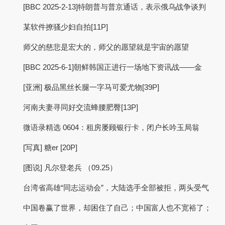
[BBC 2025-2-13]特朗普与普京通话，表示俄乌战争谈判
某软件撩骚少妇自拍[11P]
师父的慈悲是宏大的，师父的愿望就是宇宙的愿望
[BBC 2025-6-1]朝鲜韩国正进行一场地下资讯战——金
[亚洲] 极品黑丝长腿一字马可爱尤物[39P]
河南夫妻寻同好交流蜂腰肥臀[13P]
微语录精选 0604：租房屡顾银行卡，闭户长吟玉局翁
[写真] 糖er [20P]
[图说] 凡尔登老兵 （09.25）
台湾省高雄“同志运动会”，大陆选手全部被拒，两头受气
中国卷赢了世界，却困住了自己；中国富人也不宽裕了；