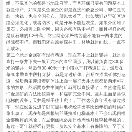
组，不像其他的都是当地政府管，而且环保只要有问题基本上
就是停产。如果是央企国企的都是直接约谈总公司，即使是罚
款一块钱，也会全国公布。所以太难了。比如我们这里矿区道
路必须硬化，或者洒水，就是开车不能起灰尘。如果外面堆了
废石，必须盖上防尘网，周边必须有防尘栏杆，而且栏杆必须
是废石堆的1.2倍高。防尘网必须严格苫盖不能有一两米宽的
缝隙都不行。而我们还在原始森林里，林地就是红线，一点不
让破坏。
第二个就是金属矿有没有巷道，现在基本上就是竖井，就是垂
直打一条井下去一般五六米的直径圆形，我以前负责过800多
米的竖井，然后每30-40米一个中段水平打巷道进去，然后在
每40米垂直中段打穿脉，就是穿过矿体，然后在沿着矿体打巷
道，然后两条穿沿着矿体往上面一层打天井大概都是两米×两
米的方形，然后两条井中间的矿就可以直接采了，当然这是我
们金属矿的方法比较简单，和煤矿完全不同。竖井里面是类似
电梯的设备，天井是梯子往上爬了，工作这么多年没有做过猴
车，现在设备先进了以前竖井电梯经常出事比如年初的时候好
像出事了，现在都是四根钢丝绳拉着电梯基本上不会出现四根
全部断掉的风险，而且钢丝绳必须日检周检月检季检年检的，
超过一两年就得强行更换，所以安全基本上有保障的。至于支