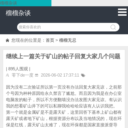
榴榴杂谈
榴榴杂谈
您现在的位置是：
首页
>
榴榴无忌
继续上一篇关于矿山的帖子回复大家几个问题
|
895人围观 |
零下de一度
2026-06-02 17:37:11
因为没有二次验证所以第一页没有办法回复大家见谅，之前那
个号因为种种原因给永久禁言了尴尬。而且因为我是在办公室
电脑发的帖子，所以不方便翻墙没办法发图大家见谅。有认识
我的想看矿山井下的可以私聊我哈哈哈应该有人认识我把。
第一个就是金属矿是不是露天矿，这里回答下基本上矿山都有
露天矿或者地下矿山，根据资源分布以及当地情况的，现在环
保是红线，露天矿山太难了，现在环保都是国家直接派督导