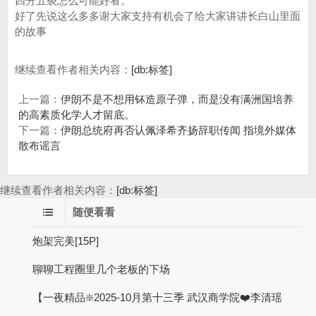
四分五裂怎么可能好看。
好了先说这么多多谢大家支持有机会了给大家讲讲长白山里面
的故事
继续查看作者相关内容：
[db:标签]
上一篇：
伊朗不是不想用钚造原子弹，而是没有满洲国培养
的高素质化学人才留底。
下一篇：
伊朗总统府再否认佩泽希齐扬辞职传闻 指境外媒体
散布谣言
继续查看作者相关内容：
[db:标签]
随便看看
炮架完美[15P]
聊聊工程圈里几个老板的下场
【一夜精品❇️2025-10月第十三季 武汉商学院❤️李清瑶