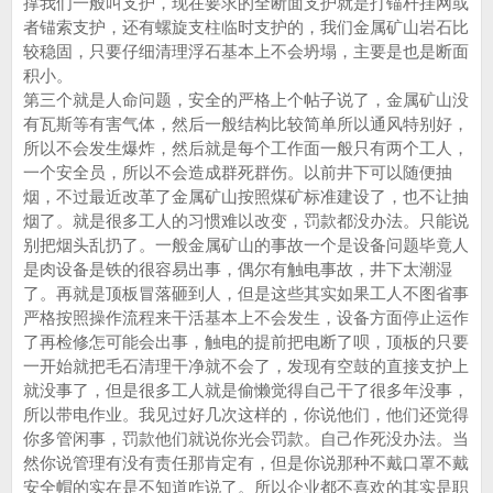
撑我们一般叫支护，现在要求的全断面支护就是打锚杆挂网或
者锚索支护，还有螺旋支柱临时支护的，我们金属矿山岩石比
较稳固，只要仔细清理浮石基本上不会坍塌，主要是也是断面
积小。
第三个就是人命问题，安全的严格上个帖子说了，金属矿山没
有瓦斯等有害气体，然后一般结构比较简单所以通风特别好，
所以不会发生爆炸，然后就是每个工作面一般只有两个工人，
一个安全员，所以不会造成群死群伤。以前井下可以随便抽
烟，不过最近改革了金属矿山按照煤矿标准建设了，也不让抽
烟了。就是很多工人的习惯难以改变，罚款都没办法。只能说
别把烟头乱扔了。一般金属矿山的事故一个是设备问题毕竟人
是肉设备是铁的很容易出事，偶尔有触电事故，井下太潮湿
了。再就是顶板冒落砸到人，但是这些其实如果工人不图省事
严格按照操作流程来干活基本上不会发生，设备方面停止运作
了再检修怎可能会出事，触电的提前把电断了呗，顶板的只要
一开始就把毛石清理干净就不会了，发现有空鼓的直接支护上
就没事了，但是很多工人就是偷懒觉得自己干了很多年没事，
所以带电作业。我见过好几次这样的，你说他们，他们还觉得
你多管闲事，罚款他们就说你光会罚款。自己作死没办法。当
然你说管理有没有责任那肯定有，但是你说那种不戴口罩不戴
安全帽的实在是不知道咋说了。所以企业都不喜欢的其实是职