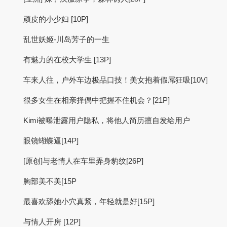
顽皮的小少妇 [10P]
乱世妖姬-川岛芳子的一生
有魅力的在校大学生 [13P]
车来人往，户外车边极品口技！美女抱着假屌狂吸[10V]
很多女生在相亲择偶中把握不住机会？[21P]
Kimi被曝泄露用户隐私，将他人简历擅自发给用户
眼镜蝴蝶逼[14P]
[原创]与老情人在车里弄身豹纹[26P]
胸部美不美[15P
最喜欢舔她小穴真紧，年轻就是好[15P]
与情人开房 [12P]