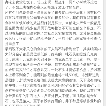
办法去食堂吃饭了。想出去玩一想坐车一两个小时就不想动
了。不如上班在办公室玩还能混个爱工作的名声。
还有个问题说是是不是事故多了很多矿山关停后收为国有这个
煤矿我不懂但是我知道金属矿山很多私企，我们附近就有很多
金矿钼矿铁矿啥的效益很好就是私企。当然龙头产业一般都是
国企因为他们很多金属属于战略物资不可能全部交个私企。不
过现在新的矿山法实施了对私企其实挺友善的。尤其是金价高
位运行，很多小矿山也挺挣钱了，当然小矿山国家安全检查也
是重点了。
最后说下大家关心的金矿的工人能不能看到金子，其实咱国内
大部分金矿都是品位很低的，好点的一吨石头能提炼几克黄
金，或者十几克但是大部分是一两克甚至零点几克一吨。要不
是现在黄金价格高一点不挣钱。最有名的山东那个储量特别大
的金矿其实品位才零点几克，一吨石头才提炼那么点，所以基
本上看不到金子，能看到的最低也得一吨500克。非洲那边到
是很多，所以为啥老给他们支援大家懂的都懂。天下没有白吃
的午餐。一般大家能看到的金光闪闪的矿石其实是黄铁矿，当
然有些黄铁矿也含金但是品位就像我说的那样。我们以前经常
拿带黄铁矿的矿石送人，反正外行人不懂，而且真的是金矿
石，也不是骗人。至于有没有好看的，井下都是爆破作业炸的