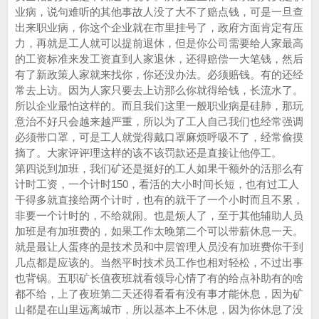
业病，说句难听的其他事故人没了大不了赔点钱，可是一旦查
出来职业病，你这个企业就在市里挂号了，政府方面肯定有压
力，再就是工人就可以提前退休，但是你公司需要给人家最高
的工资标准来发工资直到人家退休，还得赔偿一大笔钱，然后
有了新政策人家就来找你，你还没办法。必须赔钱。有的还经
常去上访。因为人家只要去上访那么你就得给钱，长流水了。
所以企业最怕这样的。而且我们这里一般职业病是硅肺，那玩
意治不好只会越来越严重，所以为了工人自己我们也经常强调
必须带口罩，可是工人就觉得戴口罩麻烦呼吸不了，经常偷摸
摘了。大家评评理这样的该不该罚款还是直接让他停工。
第四说到加班，我们矿还是挺好的工人如果干额外的活那么有
计时工资，一个计时150，看活的大小时间长短，也有过工人
干得多就直接给两个计时，也有的就干了一个小时而且不累，
非要一个计时的，不给就闹。也是烦人了，至于其他辅助人员
加班是有加班费的，如果工作太晚第二个可以带薪休息一天。
就是最让人蛋疼的是技术员和中层管理人员没有加班费你干到
几点都是应该的。当然平时技术员工作也相对轻松，不过出事
也背锅。五职矿长值夜班就看领导心情了有的给点补助有的啥
都不给，上了夜班第二天还得看看有没有事才能休息，因为矿
山都是在山里远离城市，所以基本上不休息，因为你休息了没