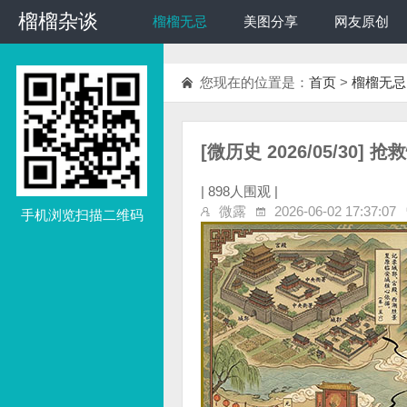
榴榴杂谈
榴榴杂谈
榴榴无忌
美图分享
网友原创
您现在的位置是：
首页
>
榴榴无忌
[微历史 2026/05/30] 
|
898人围观 |
微露
2026-06-02 17:37:07
手机浏览扫描二维码