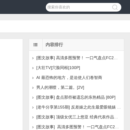
内容排行
[图文故事] 高清多图预警！ 一口气盘点FC2美少女系列之
[大壮TV]穴脸同框[100P]
AI 最恐怖的地方，是迫使人们卷智商
男人的潮喷，第二篇。[2V]
[图文故事] 盘点那些被遗忘的东热精品 [80P]
[老牛分享第155期] 反差婊之此生最爱眼镜婊 [160P]
[图文故事] 顶级女优三上悠亚 经典代表作品盘点 [288P
[图文故事] 高清多图预警！ 一口气盘点FC2美少女系列