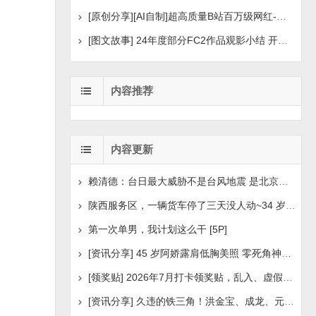
[原创分享][AI自制]超高质量B站百万级网红-河野华粉丝
[图文故事] 24年度部分FC2作品观影小结 开年王炸后续
内容推荐
内容更新
赖清德：台日最大威胁不是台风地震 是北京侵扰胁迫
陕西服务区，一辆货车停了三天没人动~34 岁司机早已离世
第一次单男，我计划这么干 [5P]
[资讯分享] 45 岁阿娇露肩低胸美照 零死角神颜瘦身状
[领奖贴] 2026年7月打卡领奖贴，乱入、虚假领奖禁言，领取
[资讯分享] 久违的铁三角！洪金宝、成龙、元彪最新合照