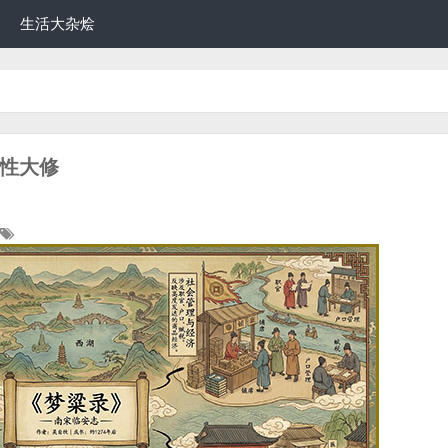
生活大杂烩
抢救性大修