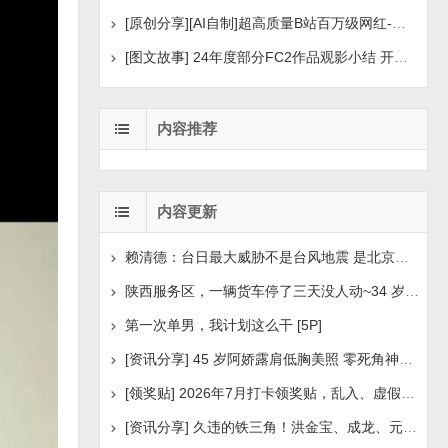
[原创分享][AI自制]超高质量B站百万级网红-河野华粉丝
[图文故事] 24年度部分FC2作品观影小结 开年王炸后续
内容推荐
内容更新
赖清德：台日最大威胁不是台风地震 是北京侵扰胁迫
陕西服务区，一辆货车停了三天没人动~34 岁司机早已离世
第一次单男，我计划这么干 [5P]
[资讯分享] 45 岁阿娇露肩低胸美照 零死角神颜瘦身状
[领奖贴] 2026年7月打卡领奖贴，乱入、虚假领奖禁言，领取
[资讯分享] 久违的铁三角！洪金宝、成龙、元彪最新合照