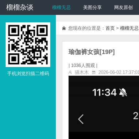
榴榴杂谈
榴榴杂谈
榴榴无忌
美图分享
网友原创
您现在的位置是：
首页
>
榴榴无忌
瑜伽裤女孩[19P]
|
1036人围观 |
骚木木
2026-06-02 17:37:0
手机浏览扫描二维码