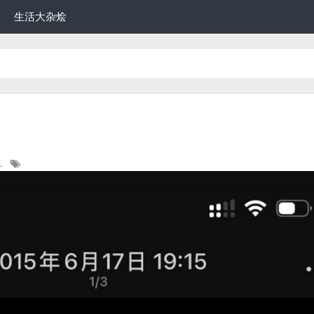
生活大杂烩
1