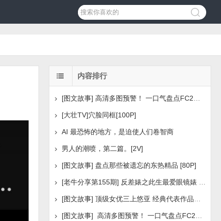
内容排行
[图文故事] 高清多图预警！ 一口气盘点FC2美少女系列之
[大壮TV]穴脸同框[100P]
AI 最恐怖的地方，是迫使人们卷智商
男人的潮喷，第二篇。[2V]
[图文故事] 盘点那些被遗忘的东热精品 [80P]
[老牛分享第155期] 反差婊之此生最爱眼镜婊 [160P]
[图文故事] 顶级女优三上悠亚 经典代表作品盘点 [288P
[图文故事] 高清多图预警！ 一口气盘点FC2美少女系列