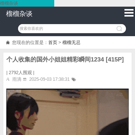
榴榴杂谈
榴榴杂谈
您现在的位置是：
首页
>
榴榴无忌
个人收集的国外小姐姐精彩瞬间1234 [415P]
|
2792人围观 |
雨滴
2025-09-03 17:38:31