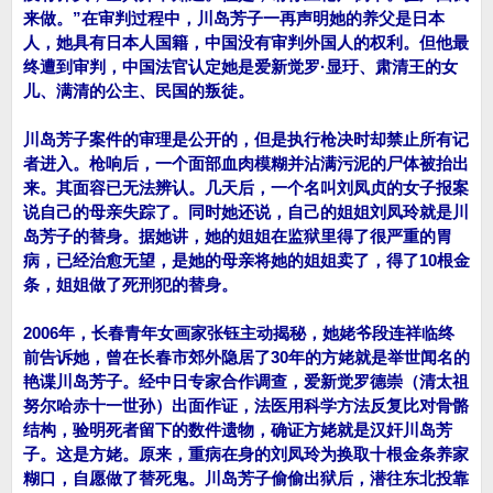
来做。”在审判过程中，川岛芳子一再声明她的养父是日本
人，她具有日本人国籍，中国没有审判外国人的权利。但他最
终遭到审判，中国法官认定她是爱新觉罗·显玗、肃清王的女
儿、满清的公主、民国的叛徒。
川岛芳子案件的审理是公开的，但是执行枪决时却禁止所有记
者进入。枪响后，一个面部血肉模糊并沾满污泥的尸体被抬出
来。其面容已无法辨认。几天后，一个名叫刘凤贞的女子报案
说自己的母亲失踪了。同时她还说，自己的姐姐刘凤玲就是川
岛芳子的替身。据她讲，她的姐姐在监狱里得了很严重的胃
病，已经治愈无望，是她的母亲将她的姐姐卖了，得了10根金
条，姐姐做了死刑犯的替身。
2006年，长春青年女画家张钰主动揭秘，她姥爷段连祥临终
前告诉她，曾在长春市郊外隐居了30年的方姥就是举世闻名的
艳谍川岛芳子。经中日专家合作调查，爱新觉罗德崇（清太祖
努尔哈赤十一世孙）出面作证，法医用科学方法反复比对骨骼
结构，验明死者留下的数件遗物，确证方姥就是汉奸川岛芳
子。这是方姥。原来，重病在身的刘凤玲为换取十根金条养家
糊口，自愿做了替死鬼。川岛芳子偷偷出狱后，潜往东北投靠