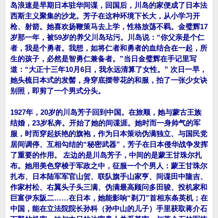
岛浪速是早期日本驻华间谍，回国后，川岛的家便成了日本法
西斯主义聚集的沙龙。芳子在这种环境下长大，从小学习开
枪、射箭。她喜欢扬鞭策马去上学，性格放荡不羁。金璧辉17
岁那一年，被59岁的养父川岛玷污。川岛说：“你父亲是个仁
者，我是个勇者。我想，如将仁者和勇者的血结合在一起，所
生的孩子，必然是智勇仁兼备者。”当日金璧辉在手记里写
道：“大正十三年10月6日，我永远清算了女性。” 次日一早，
她头梳日本式的发髻，身穿底摆带花的和服，拍了一张少女诀
别照，即剪了一个男式分头。
1927年，20岁的川岛芳子回到中国。在旅顺，她与蒙古王族
结婚，23岁私奔。开始了她的间谍涯。她时而一身帅气的军
服，时而穿起妖艳的旗袍，作为日本策动伪满独立、与国民党
居间调停、互相勾结的“秘密武器”，芳子在日本侵华战争发挥
了重要的作用。 左边的是川岛芳子，中间的是蒙王甘珠尔扎
布。她用美色穿梭于军政之中，征服一个个男人：蒙王甘珠尔
扎布、日本陆军军官山贺、联队旗手山家亨、间谍田中隆吉、
作家村松、右翼头子头三满、伪满最高顾问多田骏、投机家和
巨富伊东阪二……在日本，她能影响“剃刀”首相东条英机；在
中国，能在立法院院长孙科（孙中山的儿子）手里获取蒋介石