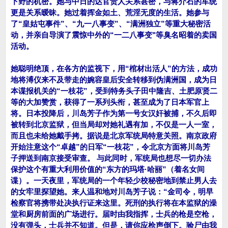
下野的机密。她与中日的达官贵人关系甚密，与蒋介石的军统
更是关系暧昧。她过着挥金如土、荒淫无度的生活。她参与
了“皇姑屯事件”、“九一八事变”、“满洲独立”等重大秘密活
动，并亲自导演了震惊中外的“一二八事变"等臭名昭着的卖国
活动。
她聪明绝顶，在各方的监视下，用“棺材出活人”的方法，成功
地将溥仪来不及带走的婉容皇后安全转移到伪满洲国，成为日
本谍报机关的“一枝花”，受到特务头子田中隆吉、土肥原贤二
等的大加赞赏，获得了一系列头衔，甚至成为了日本军官上
将。日本投降后，川岛芳子作为第一号女汉奸被捕，不久后即
被转到北京监狱，但当局却对她礼遇有加，不仅是一人一室，
而且也未给她戴手拷。据说是北京军统局特意关照。南京政府
开始注意这个“卓越”的日军“一枝花”，令北京方面将川岛芳
子押送到南京接受审查。 与此同时，军统局也想尽一切办法
保护这个有重大利用价值的“东方的玛塔·哈丽”（着名女间
谍）。一天夜里，军统局的一个年轻少校秘密地到禁止男人去
的女牢里探望她。来人温和地对川岛芳子说：“金司令，明早
检察官将携带处决执行证来这里。死刑的执行将在本监狱的澡
堂和厨房前面的广场进行。届时由我指挥，士兵的枪是空枪，
没有弹头，士兵并不知道。但是，请你应枪声倒下。验尸由我