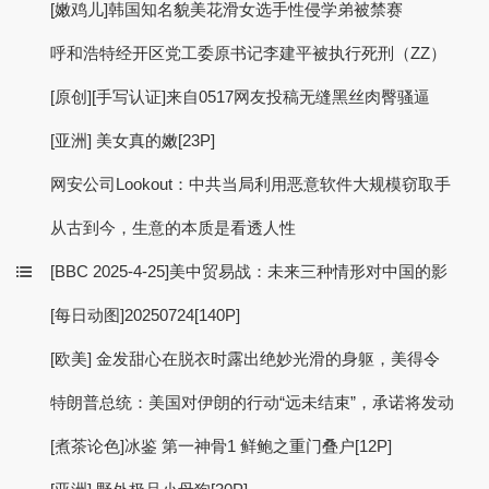
[嫩鸡儿]韩国知名貌美花滑女选手性侵学弟被禁赛
呼和浩特经开区党工委原书记李建平被执行死刑（ZZ）
[原创][手写认证]来自0517网友投稿无缝黑丝肉臀骚逼
[亚洲] 美女真的嫩[23P]
网安公司Lookout：中共当局利用恶意软件大规模窃取手
从古到今，生意的本质是看透人性
[BBC 2025-4-25]美中贸易战：未来三种情形对中国的影
[每日动图]20250724[140P]
[欧美] 金发甜心在脱衣时露出绝妙光滑的身躯，美得令
特朗普总统：美国对伊朗的行动“远未结束”，承诺将发动
[煮茶论色]冰鉴 第一神骨1 鲜鲍之重门叠户[12P]