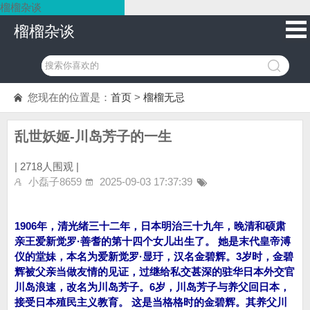
榴榴杂谈
榴榴杂谈
您现在的位置是：
首页
>
榴榴无忌
乱世妖姬-川岛芳子的一生
|
2718人围观 |
小磊子8659
2025-09-03 17:37:39
1906年，清光绪三十二年，日本明治三十九年，晚清和硕肃
亲王爱新觉罗·善耆的第十四个女儿出生了。 她是末代皇帝溥
仪的堂妹，本名为爱新觉罗·显玗，汉名金碧辉。3岁时，金碧
辉被父亲当做友情的见证，过继给私交甚深的驻华日本外交官
川岛浪速，改名为川岛芳子。6岁，川岛芳子与养父回日本，
接受日本殖民主义教育。 这是当格格时的金碧辉。其养父川