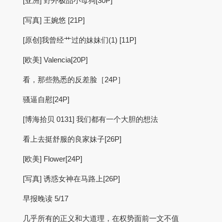
[亚洲] 野外极品小母狗[30P]
[写真] 王婉悠 [21P]
[原创]我曾经艹过的妹妹们(1) [11P]
[欧美] Valencia[20P]
看，那些熟悉的反差脸［24P］
骚逼自慰[24P]
[博海拾贝 0131] 我们都有一个大胆的想法
看上去挺舒服的良家妹子[26P]
[欧美] Flower[24P]
[写真] 诱惑女神在马路上[26P]
早报晚读 5/17
几乎所有的正义和大道理，在权势面前一文不值