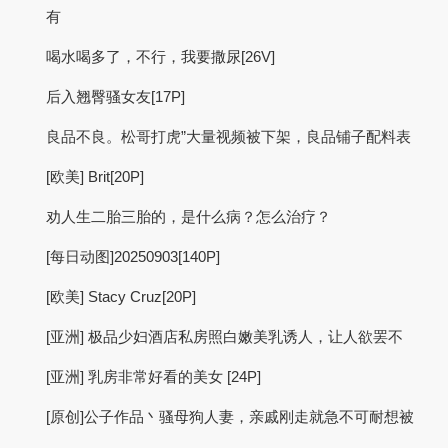
有
喝水喝多了，不行，我要撒尿[26V]
后入翘臀骚女友[17P]
良品不良。松哥打虎”大量视频被下架，良品铺子配料表
[欧美] Brit[20P]
劝人生二胎三胎的，是什么病？怎么治疗？
[每日动图]20250903[140P]
[欧美] Stacy Cruz[20P]
[亚洲] 极品少妇酒店私房照白嫩美乳诱人，让人欲罢不
[亚洲] 乳房非常好看的美女 [24P]
[原创]公子作品丶骚母狗人妻，亲戚刚走就急不可耐想被