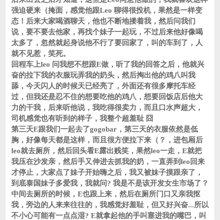
强迫硬来（掩面，感觉他跟Leo 聊得很投机，果然是一样变
态！后来大家喝酒聊天，他也不断地搂着我，然后问我们
说，要不要去他家，再找个妹子一起玩，不过后来他好像喝
太多了，忽然就起身说他不行了要回家了，叫的车到了，人
就不见惹，笑死。
回程车上leo 问我想不想跟E做，听了我的回答之后，他就兴
奋的拉下我的衣服玩弄我的奶头，然后掏出他的鸡八叫我
舔，今天闪人的时候天已经亮了，外面还有很多摩托车经
过，但我还是忍不住的想要吃他的鸡八，想要回饭店后他大
力的干我，后来听他说，我吃得很卖力，而且口水声超大，
司机感觉也有听到的样子，我整个超羞耻 囧
第三天E跟我们一起去了gogobar，第三天的衣服依然是低
胸，好像每天都是这样，而且很方便拉下来（？，进包厢后
leo就去厕所，然后回头看E露出贱笑，果然leo一走，E就把
我压在沙发亲，然后手又伸进去抓我的奶，一直弄到leo回来
才停止，大家点了妹子开始嗨之后，我又被妹子摸跟亲了，
到底泰国妹子多爱我，我就问? 我是不是该开发女生市场了？
中间去厕所的时候，E也跟上来，然后在厕所门口又亲我抠
我，旁边的人来来往往的，我感觉好羞耻，但又好兴奋...所以
不小心可能有一点点湿? E就拿起他的手叫塞进我的嘴巴，叫