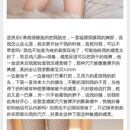
进房后E果然很猴急的把我脱光，一直猛摸我揉我的胸部，说
我怎么这么湿，然后要开始干我的时候，忽然问我，可以不
带套吗? 我也不知道为啥的就答应他了，可能他给我的感觉太
好了，而且鸡八跟leo很像，感觉应该可以把我干的很爽，他
一放进来后我就知道我没感觉错了，那种穴穴被微微撑开的
爽感，真的会让我变酥麻宝贝XDDD
一边被他干，一边被他打巴掌打奶，又用力的柔捏我的奶
头，下面一直传来大力的撞击，不断的顶到我的子宫，当他
停下的时候有种想要继续被干的感觉，只好跟他说打我，然
后又是一巴掌，另一只手掐着我的脖子，说我好骚，但我听
起来好开心，在窒息感跟穴穴被撑开的酥麻感中，恍惚好像
听到他说可以内射吗? 但我也不记得回答啥了，只记得有热热
的东西留出我的穴穴，好喜欢这种下面这种敏感的感觉。