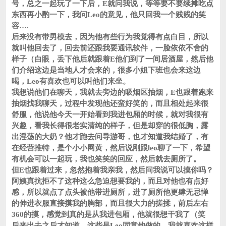
号，总之一起玩了一下后，E就问我说，等等要不要续摊吃点
东西再小酌一下，我问Leo的意见，他只回我一个贱贱的笑
容….
后来没有带男模去，因为他有些行为我觉得有点白目，所以
就叫他回去了，回去前还跟我要通讯软件，一脸依依不舍的
样子（白眼，丢下他后就跟着E他们到了一间居酒屋，然后他
们介绍这边是当地人才会来的，很多小姐下班也会来这边
喝，Leo有喜欢也可以叫他们来坐。
我想说他们在聊天，我就去旁边的吸烟区抽烟，E也跟着跑来
抽烟找我聊天，过程中发现他还蛮好笑的，而且相处起来很
舒服，他说他今天一开始看到我进包厢的时候，就对我很有
兴趣，看我长得很老实清纯的样子，但是却穿的很低胸，露
出淫荡的大奶？他才跑去问导游哥，也才知道我结婚了，有
在经营推特，是个小小网黄，然后说刚跟leo聊了一下，希望
有机会可以一起玩，我也笑笑的回应，然后就去厕所了。
但E也跟着过来，忽然抱着我亲我，然后问我说可以摸你吗？
阿姨真抗拒不了这种这么急迫想要我的，而且对他也有点好
感，所以就点了点头被他带进厕所，进了厕所他更肆无忌惮
的伸进衣服直接摸我的胸部，而且很大力的搓揉，前后左右
360的摸，感觉到真的是从我进包厢，他就很想干我了（笑
后来出去之后才知道，这些是Leo同意他做的，我就喜欢这样