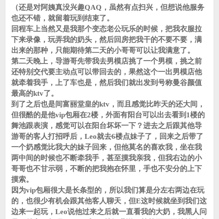
（还是对阿姨真没兴趣QAQ，虽然有点扫兴，但想说他服务
也还不错，就留着玩到结束了。
回程车上当然又是我那个变态老公玩乐的时候，把我衣服拉
下来录像，玩弄我的奶头，然后回房把我干的不要不要，满
出来的那种，只能期待第二天的小哥哥可以让我满意了。
第二天晚上，导游哥先带我去男模店挑了一个男模，挑之前
还特别交代要主动点可以带回去的，果然这个一出男模店他
就牵着我手，上了车也是，然后我们就出发到号称曼谷颜值
最高的ktv了。
到了之后也是间富丽堂皇的ktv，而且感觉比昨天的还大间，
但很酷的是他vip包厢在2楼，外面有阳台可以出去看到1楼的
舞池跟表演，感觉可以在阳台坏坏一下？进去之后跟其他导
游哥的客人打招呼后，Leo就去6楼点妹子了，回来之后带了
一个奶感觉比我大的妹子回来，但他莫名的喜欢我，坐在我
两中间的时候也不断牵我手，甚至摸我亲我，但我右边的小
哥哥也不甘示弱，不断的把我抱在怀里，手也不安分的上下
摸索。
因为vip包厢很大是长条型的，所以我们算是分左右两边在玩
的，也很少有机会跟其他客人聊天，但E这时候就坐到我们这
边来一起玩，Leo说他过来之后就一直看我的大奶，我黑人问