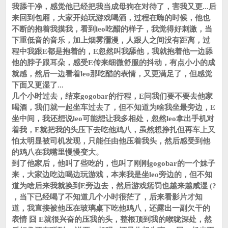
我舔干净，感觉他已经把我当成母狗在对待了，害我又更...后
来回到包厢，大家开始玩游戏喝酒，过程在嗨的时候，他也
不断的抱着我摸我，看到leo吃醋的样子，我觉得好刺激，当
下重低音的音乐，加上烟雾瀰漫，人跟人之间没有距离，过
程中我跟E都是抱着的，E忽然叫我舔他，我就抱着他一边舔
他的脖子跟耳朵，感受E传来细微舒服的抖动，有点小小的成
就感，然后一边看着leo那吃醋的表情，又更满足了，但感觉
下面又更湿了...
几个小时过去，结束gogobar的行程，E问我们要不要去他家
喝酒，我们就一起坐车过去了，但不知道为啥我坐最旁边，E
坐中间，我还想说leo可能想让我多相处，忽然leo拿出手机对
着我，E就把我的头压下去吃他鸡八，虽然想挣扎但再车上又
怕太明显被司机发现，只能任由他压着我头，然后感受到他
的鸡八在我嘴里慢慢变大。
到了他家后，他叫了些吃的，也叫了刚刚gogobar的一个妹子
来，大家边吃边喝边玩游戏，本来我是坐leo旁边的，但不知
道为啥后来我就换到E旁边去，然后游戏惩罚也越来越咸湿 (?
，当下已经喝了不知道几个小时很茫了，后来看影片才知
道，我直接被他压在玻璃桌下吃他鸡八，还露出一副欠干的
表情 囧 E就很兴奋的压我的头，整根顶到我的喉咙深处，然