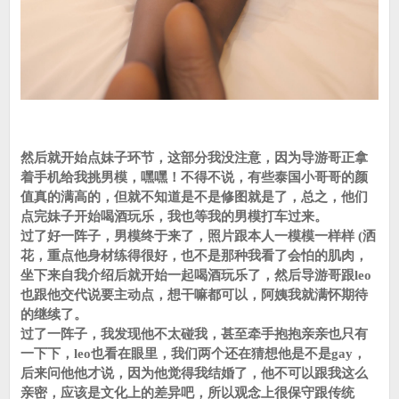
然后就开始点妹子环节，这部分我没注意，因为导游哥正拿
着手机给我挑男模，嘿嘿！不得不说，有些泰国小哥哥的颜
值真的满高的，但就不知道是不是修图就是了，总之，他们
点完妹子开始喝酒玩乐，我也等我的男模打车过来。
过了好一阵子，男模终于来了，照片跟本人一模模一样样 (洒
花，重点他身材练得很好，也不是那种我看了会怕的肌肉，
坐下来自我介绍后就开始一起喝酒玩乐了，然后导游哥跟leo
也跟他交代说要主动点，想干嘛都可以，阿姨我就满怀期待
的继续了。
过了一阵子，我发现他不太碰我，甚至牵手抱抱亲亲也只有
一下下，leo也看在眼里，我们两个还在猜想他是不是gay，
后来问他他才说，因为他觉得我结婚了，他不可以跟我这么
亲密，应该是文化上的差异吧，所以观念上很保守跟传统