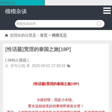
榴榴杂谈
榴榴杂谈
您现在的位置是：
首页
>
榴榴无忌
[性话题]荒淫的泰国之旅[18P]
|
2846人围观 |
木兮心悦
2025-09-02 17:38:43
[性话题]荒淫的泰国之旅[18P]
大家好呀，我是小木悦。
要永远相信美好的事情即将发生呀！