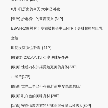
8月8日历史的今天 大事记 补发
[亚洲] 妙趣横生的亚裔美女 [34P]
EBWH-196 神片！空姐被机长中出NTR！身材超棒的巨乳
空姐
即使没露脸也不错［11P］
[微视野 2025/04/15] 少少许胜多多许
[欧美] 性感内衣并摇晃她完美的身体[23P]
小骚货[17P]
[图说] 世界上早已不存在所谓‘中华民国总统’
[欧美] 乳白色的美味身材 [28P]
[写真] 安然情趣内衣黑丝袜高跟长腿风骚诱人[30P]