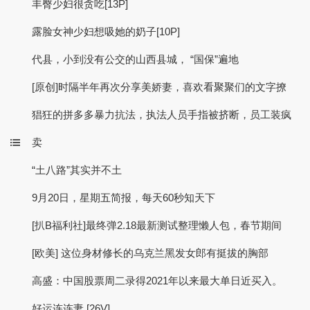
丰臀少妇很贪吃[13P]
露脸女神少妇想吸她的奶子[10P]
代县，小到没有公交的山西县城， “国保”遍地
[原创]时隔半年再次分享美娇妻，喜欢看聚聚们的文字撩
猖狂的拼多多暴力抗法，执法人员手指被挤断，员工装疯
卖
“土八路”其实并不土
9月20日，星期五简报，每天60秒知天下
[扒B福利社]最终弹2.18最新测试整理懒人包，春节期间
[欧美] 这位身材修长的乌克兰黑发女郎有挺拔的胸部
高盛：中国股票周二录得2021年以来最大单日近买入。
好运连连妻 [26V]