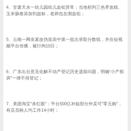
4、甘肃天水一幼儿园幼儿血铅异常：当地初判三色枣发糕、
玉米肠卷添加剂超标，老师也在测血铅；
5、云南一网友篡改伪造高中第一批次录取分数线，并在短视
频平台传播，被行拘10日；
6、广东出台意见化解不动产登记历史遗留问题，明确“小产权
房”一律不得登记；
7、美团淘宝“杀红眼”：平台500亿补贴部分外卖可“零元购”，
有店员称人均工作14小时；