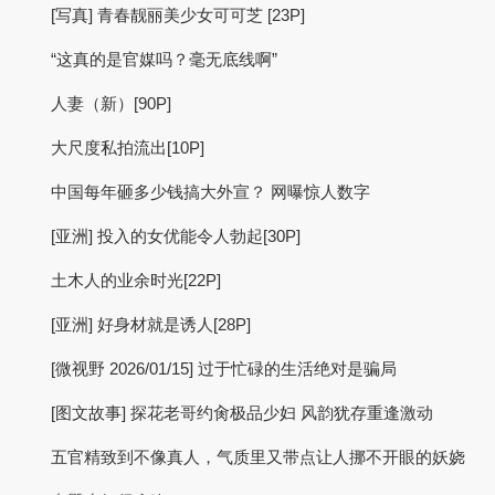
[写真] 青春靓丽美少女可可芝 [23P]
“这真的是官媒吗？毫无底线啊”
人妻（新）[90P]
大尺度私拍流出[10P]
中国每年砸多少钱搞大外宣？ 网曝惊人数字
[亚洲] 投入的女优能令人勃起[30P]
土木人的业余时光[22P]
[亚洲] 好身材就是诱人[28P]
[微视野 2026/01/15] 过于忙碌的生活绝对是骗局
[图文故事] 探花老哥约肏极品少妇 风韵犹存重逢激动
五官精致到不像真人，气质里又带点让人挪不开眼的妖娆