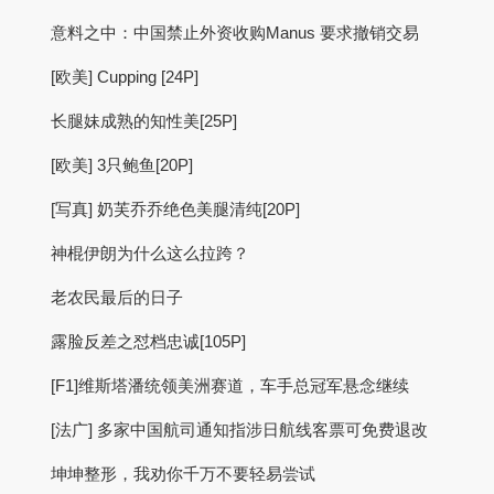
意料之中：中国禁止外资收购Manus 要求撤销交易
[欧美] Cupping [24P]
长腿妹成熟的知性美[25P]
[欧美] 3只鲍鱼[20P]
[写真] 奶芙乔乔绝色美腿清纯[20P]
神棍伊朗为什么这么拉跨？
老农民最后的日子
露脸反差之怼档忠诚[105P]
[F1]维斯塔潘统领美洲赛道，车手总冠军悬念继续
[法广] 多家中国航司通知指涉日航线客票可免费退改
坤坤整形，我劝你千万不要轻易尝试