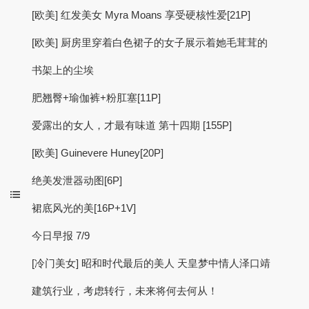
[欧美] 红发美女 Myra Moans 享受硬核性爱[21P]
[欧美] 厨房里穿着白色裙子的女子展示着她毛茸茸的
书架上的尘埃
肥翘臀+瑜伽裤+粉肛塞[11P]
爱露出的女人，才最有味道 第十四期 [155P]
[欧美] Guinevere Huney[20P]
绝美发泄器动图[6P]
裙底风光的美[16P+1V]
今日早报 7/9
[冷门美女] 昭和时代最后的美人 天皇梦中情人泽口靖
建筑行业，考虑转行，未来将何去何从！