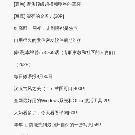
[真胸] 聚焦顶级超模和明星的罩杯
[写真] 漂亮的金希儿[30P]
红高跟 + 黑裙，走到哪都是焦点
自用很久的微信密友软件后期维护
[韩漫]幸福督市31-38话（专职家教和社区的人妻们）
（262P）
每日微语报9月30日
汉服古风之美（二）荤图可口[400P]
全网最好用的Windows系统和Office激活工具[2P]
大奶看多了，今天看看平胸[60P]
年年-目前能找到最回归自然的一套写真[56P]