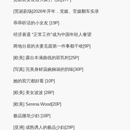
[荒诞剧场]2026年开年，党媒、官媒翻车实录
乖乖听话的小女友 [19P]
经济衰退 “正常工作”成为中国年轻人奢望
两地分居的夫妻见面第一件事都干啥[9P]
[欧美] 露出丰满曲线的双乳时[25P]
[写真] 完美身材温婉娴淑的韵味[30P]
她的双穴都好看 [10P]
[欧美] 美女波波 [28P]
[欧美] Serena Wood[20P]
极品微坦少妇 [18P]
[亚洲] 成熟诱人的极品少妇[29P]