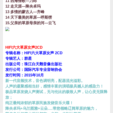
11 西海情歌—刀郎
12 走天涯—降央卓玛
13 多情的蒙古人—齐峰
14 天下最美的草原—呼斯楞
15.父亲的草原母亲的河—云飞
HIFI六大草原女声2CD
专辑名称：HIFI六大草原女声 2CD
专辑艺人：群星
出版公司：珠江白天鹅音像出版社
发行公司：国际汽车专业音响协会
发行时间：2015年10月
新一代音频技术，音色调明亮，配器流光溢彩。
人声的凝聚感相当好，感情丰富的演唱极具撼人的感染力！
极品草原发烧人声测试，无与伦比的极致人声，让心灵无限释
放；
纯正最纯浓郁的草原民族发烧音乐大碟！
降央卓玛+乌兰图雅+云朵.....带您领略辽阔草原的魅力，