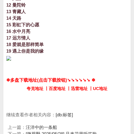
12 曼陀铃
13 青藏人
14 天路
15 彩虹下的心愿
16 水中月亮
17 远方情人
18 爱就是那样简单
19 遇上你是我的缘
❄多盘下载地址(点击下载按钮)➘➘➘➘➘➘ ❄
夸克地址 丨百度地址 丨迅雷地址 丨UC地址
继续查看作者相关内容：
[db:标签]
上一篇：
汪洋中的一条船
下一篇：
[微视野 2025/05/28] 且来花里听笙歌