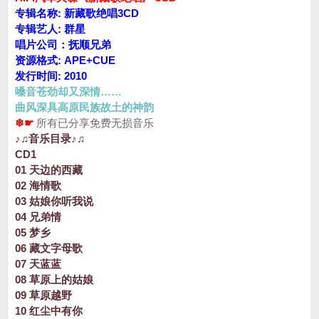
专辑名称: 新藏歌绝唱3CD
专辑艺人: 群星
唱片公司：抚顺兄弟
资源格式: APE+CUE
发行时间: 2010
嗓音苍劲却又深情……
曲风深具高原民族故土的神韵
❄☛
所有已分享免费无损音乐
♪♫音乐目录♪♫
CD1
01 天边的西藏
02 海情歌
03 姑娘你听我说
04 兄弟情
05 梦乡
06 藏文字母歌
07 天蓝蓝
08 草原上的姑娘
09 草原越野
10 红尘中有你