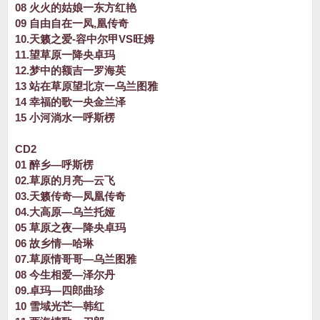
08 火火的姑娘一东方红艳
09 自由自在一凤,凰传奇
10.天籁之爱-容中尔甲VS旺姆
11.望草原一降央卓玛
12.梦中的额吉一罗海英
13 站在草原望北京一乌兰图雅
14 幸福的歌一央金兰泽
15 小河淌水一呼斯楞
CD2
01 醉乡—呼斯楞
02.草原的月亮—云飞
03.天籁传奇—凤凰传奇
04.大高原—乌兰托娅
05 草原之夜—降央卓玛
06 故乡情—哈琳
07.草原情哥哥—乌兰图雅
08 今生相爱—泽尔丹
09.卓玛—四郎曲珍
10 雪域光芒—韩红