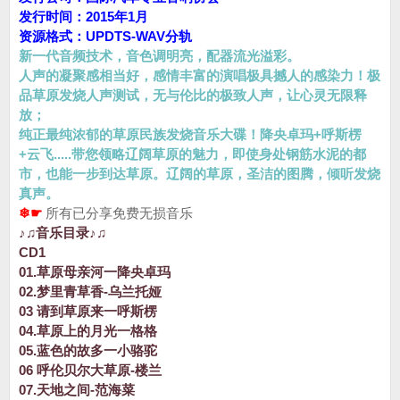
发行时间：2015年1月
资源格式：UPDTS-WAV分轨
新一代音频技术，音色调明亮，配器流光溢彩。
人声的凝聚感相当好，感情丰富的演唱极具撼人的感染力！极
品草原发烧人声测试，无与伦比的极致人声，让心灵无限释
放；
纯正最纯浓郁的草原民族发烧音乐大碟！降央卓玛+呼斯楞
+云飞.....带您领略辽阔草原的魅力，即使身处钢筋水泥的都
市，也能一步到达草原。辽阔的草原，圣洁的图腾，倾听发烧
真声。
❄☛
所有已分享免费无损音乐
♪♫音乐目录♪♫
CD1
01.草原母亲河一降央卓玛
02.梦里青草香-乌兰托娅
03 请到草原来一呼斯楞
04.草原上的月光一格格
05.蓝色的故多一小骆驼
06 呼伦贝尔大草原-楼兰
07.天地之间-范海菜