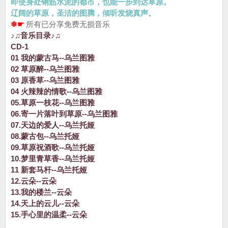
即使身处钢筋水泥的都市，也能一步到达草原。
辽阔的草原，圣洁的图腾，倾听发烧真声。
❄☛
所有已分享免费无损音乐
♪♫音乐目录♪♫
CD-1
01 我的蒙古马--乌兰图雅
02 草原醉--乌兰图雅
03 原香草--乌兰图雅
04 火辣辣的情歌--乌兰图雅
05.草原一枝花--乌兰图雅
06.寄一片落叶到草原--乌兰图雅
07.天边的爱人--乌兰托娅
08.蒙古包--乌兰托娅
09.草原祝酒歌--乌兰托娅
10.梦里青草香--乌兰托娅
11 新套马杆--乌兰托娅
12.云朵--云朵
13.我的楼兰--云朵
14.天上的云儿--云朵
15.手心里的温柔--云朵