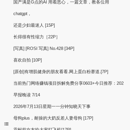
国产满是G点的AI 用着恶心，一篇文章，教各位用
chatgpt，
还是少妇最迷人 [15P]
长得很有性缩力［22P］
[写真] [ROSI 写真] No.428 [34P]
喜欢自拍 [10P]
[原创]有增肌健身的朋友看看.网上蛋白粉赛道.[7P]
当前热门网络赚钱项目拆解免费分享0603+今日推荐：202
早报晚读 7/14
2026年7月13日星期一一分钟知晓天下事
母狗plus，耐操的大奶反差人妻母狗 [17P]
贡献前女友给大家打飞机[17P]