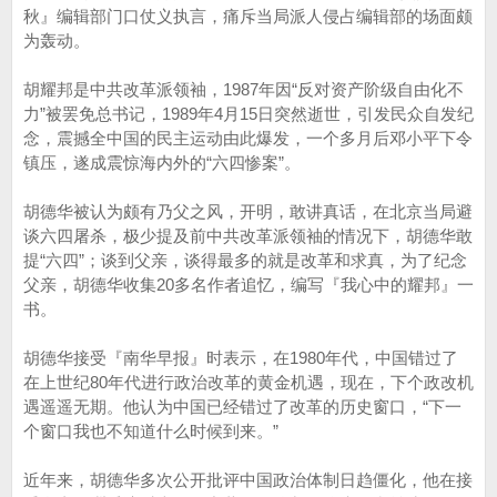
秋』编辑部门口仗义执言，痛斥当局派人侵占编辑部的场面颇
为轰动。
胡耀邦是中共改革派领袖，1987年因“反对资产阶级自由化不
力”被罢免总书记，1989年4月15日突然逝世，引发民众自发纪
念，震撼全中国的民主运动由此爆发，一个多月后邓小平下令
镇压，遂成震惊海内外的“六四惨案”。
胡德华被认为颇有乃父之风，开明，敢讲真话，在北京当局避
谈六四屠杀，极少提及前中共改革派领袖的情况下，胡德华敢
提“六四”；谈到父亲，谈得最多的就是改革和求真，为了纪念
父亲，胡德华收集20多名作者追忆，编写『我心中的耀邦』一
书。
胡德华接受『南华早报』时表示，在1980年代，中国错过了
在上世纪80年代进行政治改革的黄金机遇，现在，下个政改机
遇遥遥无期。他认为中国已经错过了改革的历史窗口，“下一
个窗口我也不知道什么时候到来。”
近年来，胡德华多次公开批评中国政治体制日趋僵化，他在接