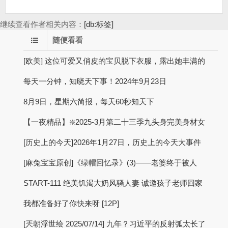
继续查看作者相关内容：
[db:标签]
随便看看
[欧美] 这位可爱又俏皮的宝贝脱下衣服，露出她丰满的
每天一分钟，知晓天下事！2024年9月23日
8月9日，星期六简报，每天60秒知天下
【一夜精品】❇️2025-3月第二十三季九头身完美身材女
[历史上的今天]2026年1月27日，历史上的今天大事件
[麻兔宝宝原创]《绿帽回忆录》(3)——老婆终于被人
START-111 绝美饥渴大奶风骚人妻 诚邀孩子老师回家
我都准备好了你快来呀 [12P]
[兲朝浮世绘 2025/07/14] 九年？习近平的反射弧太长了