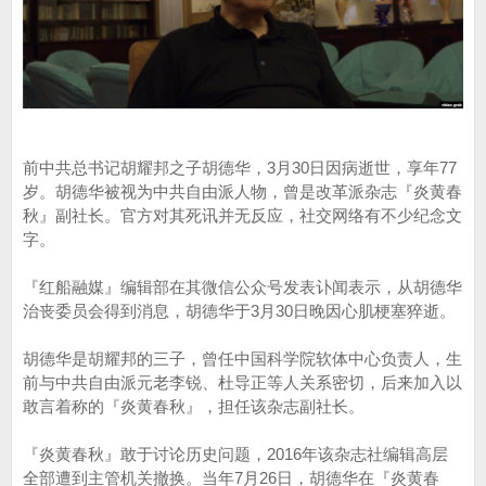
前中共总书记胡耀邦之子胡德华，3月30日因病逝世，享年77
岁。胡德华被视为中共自由派人物，曾是改革派杂志『炎黄春
秋』副社长。官方对其死讯并无反应，社交网络有不少纪念文
字。
『红船融媒』编辑部在其微信公众号发表讣闻表示，从胡德华
治丧委员会得到消息，胡德华于3月30日晚因心肌梗塞猝逝。
胡德华是胡耀邦的三子，曾任中国科学院软体中心负责人，生
前与中共自由派元老李锐、杜导正等人关系密切，后来加入以
敢言着称的『炎黄春秋』，担任该杂志副社长。
『炎黄春秋』敢于讨论历史问题，2016年该杂志社编辑高层
全部遭到主管机关撤换。当年7月26日，胡德华在『炎黄春