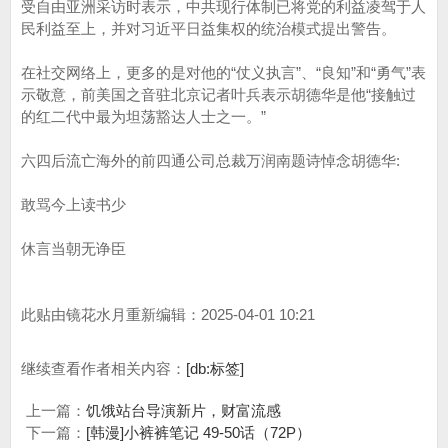
受自由亚洲采访时表示，中共现行体制已将党的利益凌驾于人
民利益至上，并对习近平日益集权的统治模式提出警告。
在社交网络上，更多的是对他的“仗义执言”、“良知”和“勇气”表
示敬意，前美国之音驻北京记者叶兵表示胡德华是他“接触过
的红二代中最为坦荡豁达人士之一。”
六四后流亡海外的前四通公司总裁万润南题诗悼念胡德华:
敢骂今上读书少
休言当朝无诤臣
此贴由镜花水月重新编辑：2025-04-01 10:21
继续查看作者相关内容：
[db:标签]
上一篇：
饥饿站台导演新片，财富流感
下一篇：
[韩漫]小裤裤笔记 49-50话（72P）