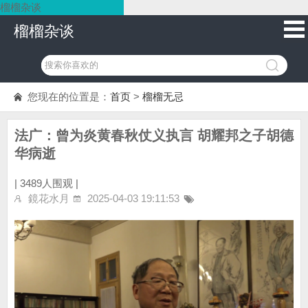
榴榴杂谈
榴榴杂谈
您现在的位置是：
首页
>
榴榴无忌
法广：曾为炎黄春秋仗义执言 胡耀邦之子胡德
华病逝
|
3489人围观 |
鏡花水月
2025-04-03 19:11:53