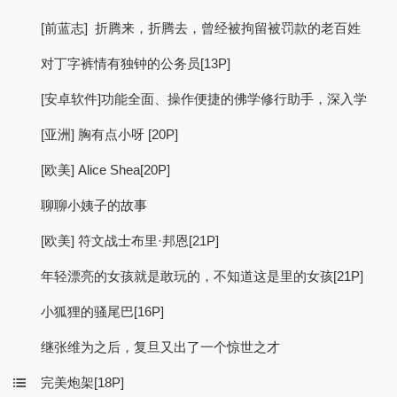
[前蓝志] 折腾来，折腾去，曾经被拘留被罚款的老百姓
对丁字裤情有独钟的公务员[13P]
[安卓软件]功能全面、操作便捷的佛学修行助手，深入学
[亚洲] 胸有点小呀 [20P]
[欧美] Alice Shea[20P]
聊聊小姨子的故事
[欧美] 符文战士布里·邦恩[21P]
年轻漂亮的女孩就是敢玩的，不知道这是里的女孩[21P]
小狐狸的骚尾巴[16P]
继张维为之后，复旦又出了一个惊世之才
完美炮架[18P]