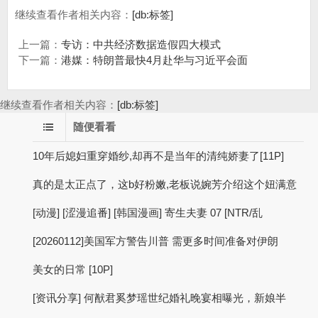
继续查看作者相关内容：
[db:标签]
上一篇：
专访：中共经济数据造假四大模式
下一篇：
港媒：特朗普最快4月赴华与习近平会面
继续查看作者相关内容：
[db:标签]
随便看看
10年后媳妇重穿婚纱,却再不是当年的清纯娇妻了[11P]
真的是太正点了，这b好粉嫩,老板说婉芳介绍这个妞满意
[动漫] [涩漫追番] [韩国漫画] 寄生夫妻 07 [NTR/乱
[20260112]美国军方警告川普 需更多时间准备对伊朗
美女的日常 [10P]
[资讯分享] 何猷君奚梦瑶世纪婚礼晚宴相曝光，新娘半