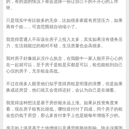
的，有的选的情况下谁会选择一份让自己干的不开心的工作
呀。
只是现实中有比较多的无奈，比如很多家庭有房贷压力，如果
再有个娃…，可选范围就自动缩小了。
我觉得普通人不应该在房子上投入太多，其实如果没有债务压
力，生活就能过的相对不错，生活质量也会高很多。
我对房子好像就从没什么执念，在我眼中一家人能开开心心的
在一起就可以，至于房子是租是买都是可以，租也能租到自己
心仪的房子，无非租金高低。
不过在很多人眼里他们似乎觉得房租是明显的浪费，但是如果
换成还房贷，他们就又会觉得还好，会认为自己是在储蓄。
我觉得这种想法是基于房价能永远上涨。如果从投资角度来
看，现在房子租售比很低，哪怕首付付了四成，同个房子的租
金也仍低于房贷，那么多首付拿手上也是能每年增值不少的。
房子的上涨是基于土地增值以及通货膨胀的影响，除去这两因