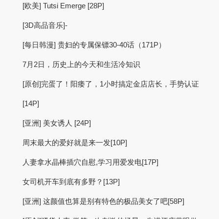
[欧美] Tutsi Emerge [28P]
[3D高品音乐]-
[每日韩漫] 贵妇的专属保镖30-40话（171P）
7月2日，历史上的今天和生活冷知识
[原创]完蛋了！阳痿了，1小时搞定金店店长，手势认证
[14P]
[亚洲] 美女诱人 [24P]
周末最大的爱好就是来一发[10P]
人妻拿水晶棒插穴自慰,学习用爱发电[17P]
女司机开车到底有多野？[13P]
[亚洲] 这颜值也算是别有特色的极品美女了吧[58P]