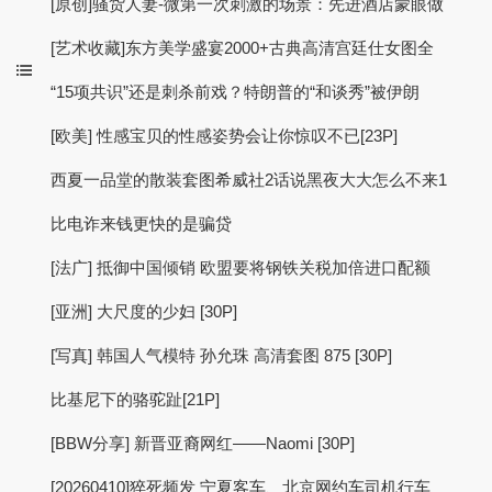
[原创]骚货人妻-微第一次刺激的场景：先进酒店蒙眼做
[艺术收藏]东方美学盛宴2000+古典高清宫廷仕女图全
“15项共识”还是刺杀前戏？特朗普的“和谈秀”被伊朗
[欧美] 性感宝贝的性感姿势会让你惊叹不已[23P]
西夏一品堂的散装套图希威社2话说黑夜大大怎么不来1
比电诈来钱更快的是骗贷
[法广] 抵御中国倾销 欧盟要将钢铁关税加倍进口配额
[亚洲] 大尺度的少妇 [30P]
[写真] 韩国人气模特 孙允珠 高清套图 875 [30P]
比基尼下的骆驼趾[21P]
[BBW分享] 新晋亚裔网红——Naomi [30P]
[20260410]猝死频发 宁夏客车、北京网约车司机行车