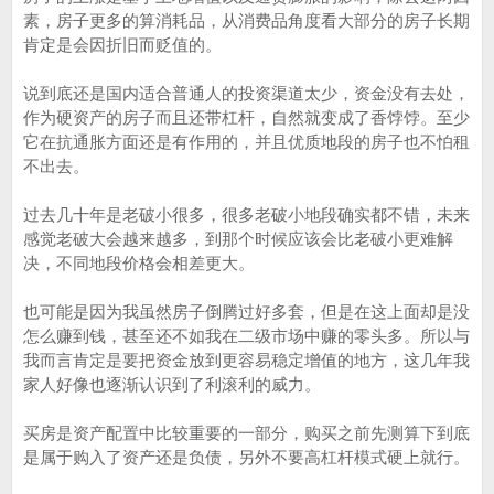
素，房子更多的算消耗品，从消费品角度看大部分的房子长期
肯定是会因折旧而贬值的。
说到底还是国内适合普通人的投资渠道太少，资金没有去处，
作为硬资产的房子而且还带杠杆，自然就变成了香饽饽。至少
它在抗通胀方面还是有作用的，并且优质地段的房子也不怕租
不出去。
过去几十年是老破小很多，很多老破小地段确实都不错，未来
感觉老破大会越来越多，到那个时候应该会比老破小更难解
决，不同地段价格会相差更大。
也可能是因为我虽然房子倒腾过好多套，但是在这上面却是没
怎么赚到钱，甚至还不如我在二级市场中赚的零头多。所以与
我而言肯定是要把资金放到更容易稳定增值的地方，这几年我
家人好像也逐渐认识到了利滚利的威力。
买房是资产配置中比较重要的一部分，购买之前先测算下到底
是属于购入了资产还是负债，另外不要高杠杆模式硬上就行。