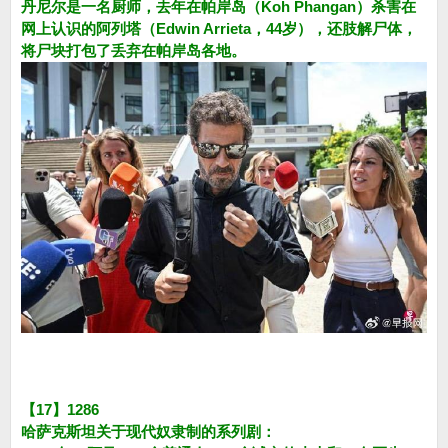
丹尼尔是一名厨师，去年在帕岸岛（Koh Phangan）杀害在
网上认识的阿列塔（Edwin Arrieta，44岁），还肢解尸体，
将尸块打包了丢弃在帕岸岛各地。
【17】1286
哈萨克斯坦关于现代奴隶制的系列剧：