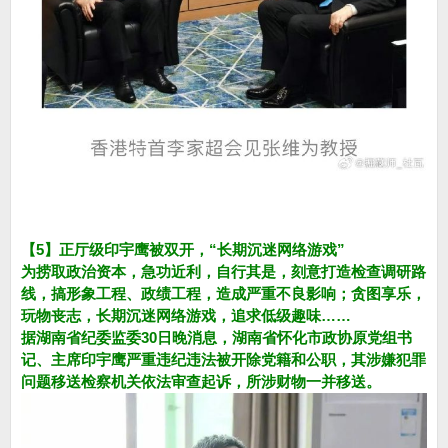
【5】正厅级印宇鹰被双开，“长期沉迷网络游戏”
为捞取政治资本，急功近利，自行其是，刻意打造检查调研路
线，搞形象工程、政绩工程，造成严重不良影响；贪图享乐，
玩物丧志，长期沉迷网络游戏，追求低级趣味……
据湖南省纪委监委30日晚消息，湖南省怀化市政协原党组书
记、主席印宇鹰严重违纪违法被开除党籍和公职，其涉嫌犯罪
问题移送检察机关依法审查起诉，所涉财物一并移送。