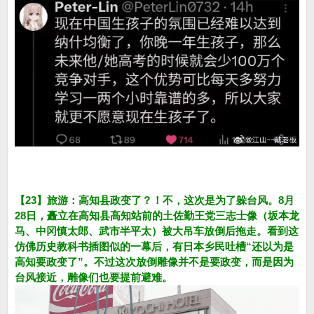
【23】旅游：高知县政变了？！不，这次是为了躲台风。8月
28日，矗立在高知县高知站前的土佐勤王党三志士像（坂本龙
马、中冈慎太郎、武市半平太）被大吊车放倒后拖走。看到这
仿佛历史教科书插图似的一幕后，有日本乡民吐槽“还以为是
高知要政变了”。不过这次放倒雕像并不是要政变，而是因为
台风接近，雕像们也要提前避难。