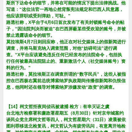
斯所下达命令的细节，并将在可能的情况下提出法律挑战。他
写道：“这位法官一再地公然背叛宪法规定和巴西人民意愿，
他应该辞职或受到弹劾，可耻。”
路透社称，X平台于4月6日首次发布了有关封锁账号命令的帖
子，“因法院判决而被迫”在巴西屏蔽某些受欢迎的账号，并被
禁止透露该命令的细节。
莫拉埃斯4月7日则回应称，他正在对社交媒体上的假新闻进行
调查，并将马斯克纳入调查范围，对他“妨碍司法”进行调
查。“X平台应该避免违反任何已经发布的法院命令，包括执
行任何被最高法院阻止的、重新激活个人（社交媒体账号）资
料的行为。”
路透社称，莫拉埃斯正在调查所谓的“数字民兵”，这些人被指
控在巴西极右翼前总统博索纳罗执政期间传播假新闻和仇恨信
息，他同时还在领导对博索纳罗涉嫌发动“政变”的调查。
【14】柯文哲拒夜间侦讯被逮捕 检方：有串灭证之虞
台北地方检察署和廉政署星期五（8月30日）针对京华城案约
谈民众党主席柯文哲等四人，柯文哲星期六（31日）凌晨被依
图利罪移送北检复讯，柯文哲认为有疲劳讯问，有意离开地检