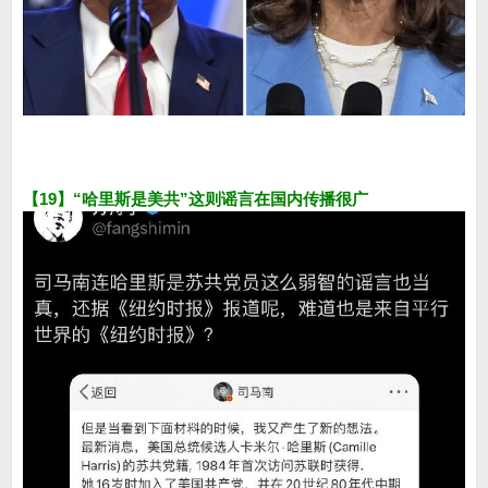
【19】“哈里斯是美共”这则谣言在国内传播很广