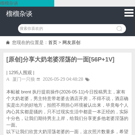
榴榴杂谈
榴榴杂谈
您现在的位置是：
首页
>
网友原创
[原创]分享大奶老婆淫荡的一面[56P+1V]
|
1295人围观 |
厦门一只狼
2026-05-29 04:48:28
本帖被 brent 执行提前操作(2026-05-11)今日投稿男主，家有
个大奶老婆，男主特意带老婆去酒店开房，不得不说，酒店确
实是出片的好地方，拍照不用担心环境被认出来，毕竟每个人
内心其实都是骚的，只不过现实生活中都是一本正经的，实际
十分色，让我们期待男主上岸，给我们分享更多他老婆淫荡的
一面。
以下让我们欣赏大奶淫荡老婆的一面，这次照片数量多，希望