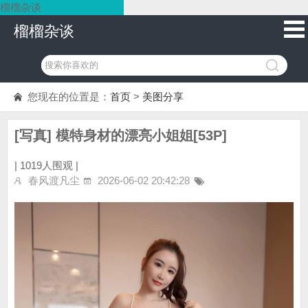
榴榴杂谈
榴榴杂谈
您现在的位置是：
首页
>
美图分享
[写真] 模特身材的漂亮小姐姐[53P]
|
1019人围观 |
春风渡凡尘
2026-06-02 20:42:28