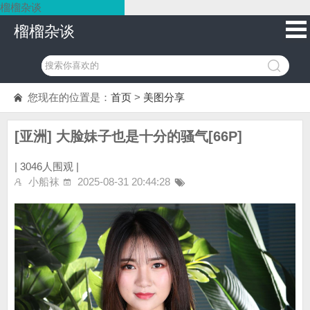
榴榴杂谈
榴榴杂谈
您现在的位置是：
首页
>
美图分享
[亚洲] 大脸妹子也是十分的骚气[66P]
|
3046人围观 |
小船袜
2025-08-31 20:44:28