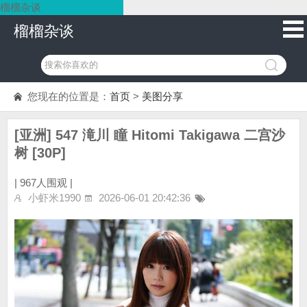
榴榴杂谈
榴榴杂谈
您现在的位置是：
首页
>
美图分享
[亚洲] 547 滝川 瞳 Hitomi Takigawa 二宫沙
树 [30P]
|
967人围观 |
小虾米1990
2026-06-01 20:42:36