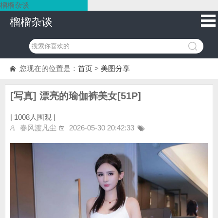
榴榴杂谈
榴榴杂谈
您现在的位置是：
首页
>
美图分享
[写真] 漂亮的瑜伽裤美女[51P]
|
1008人围观 |
春风渡凡尘
2026-05-30 20:42:33