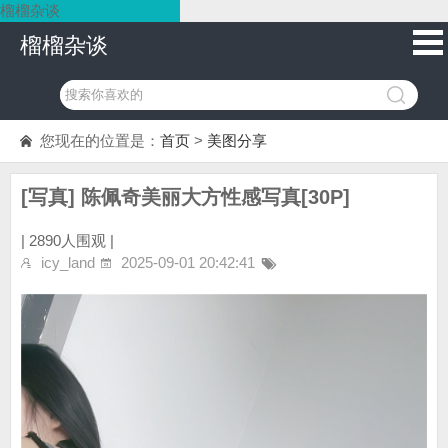
榴榴杂谈
榴榴杂谈
您现在的位置是：
首页
>
美图分享
[写真] 陈佩奇美丽大方性感写真[30P]
|
2890人围观 |
icy_land
2025-09-01 20:42:41